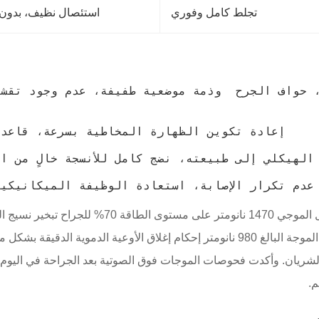
تجلط كامل وفوري
استئصال نظيف، بدو
خلال المرحلة الأولية لقطع النسيج الحويضي، أتاح ضبط
ميكانيكي. وفي الوقت نفسه، أتاح تخصيص طاقة 30% لطول الموجة البالغ 980 نانومتر إحكا
لشريان. وأكدت فحوصات الموجات فوق الصوتية بعد الجراحة في اليوم 