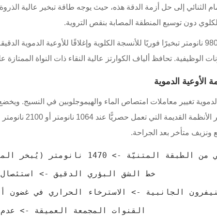
ام الثنائي إلى حل أزمة الدقة هذه، حيث يوجه طاقة تبخير عالية الذرو
كلوي دون توسيع المنطقة المصابة بنقص التروية.
يحقق التوصيل المحوري المتزامن بطول موجة 1470 نانومتر/980 نانومتر تبخيرًا فوريًا للأنسجة الكلوية وإ
 الأوعية الدموية
دموية تغيير معاملات امتصاص الماء والهيموجلوبين في النسيج. ويخضع
الكثيفة لمعاملات الانقرا
ونزيف متأخر بعد الجراحة.
نيفرون الجانبية -> الاسترخاء الحراري في غضون أ