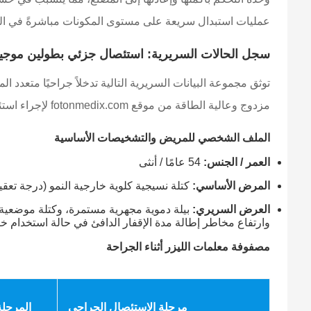
عمليات استبدال سريعة على مستوى المكونات مباشرةً في ال
سجل الحالات السريرية: استئصال جزئي بطولين موجيين
توثق مجموعة البيانات السريرية التالية تدخلاً جراحيًا متعدد ا
مزدوج وعالية الطاقة من موقع fotonmedix.com لإجراء استئصال نظيف دون التسبب في إصابة حرارية عميقة.
الملف الشخصي للمريض والتشخيصات الأساسية
العمر / الجنس:
54 عامًا / أنثى
المرض الأساسي:
كتلة نسيجية كلوية خارجية النمو (درجة تعقيد من ا
العرض السريري:
وارتفاع مخاطر إطالة مدة الإقفار الدافئ في حالة استخدام خي
مصفوفة معلمات الليزر أثناء الجراحة
مرحلة الاستئصال الجراحي
المرحلة