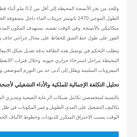
وللحد من نخر الأن
الطول الموجي 1470 نانومتر جزيئات الماء داخل
الفور على طول خط الشق للحفاظ على مجال جراحي جاف و
يتطلب التحكم في توصيل هذه الطاقة بدقة تعديل شكل الانبع
المحيطة مراحل استرخاء حراري حيوية. وخلال فترات “الانقطاع”
النيفرونات السليمة ويقلل إلى أدنى حد من التورم الموضعي وا
تحليل التكلفة الإجمالية للملكية والأداء التشغيلي لأجن
بالنسبة لمتخصصي تكامل شبكات الرعاية الصحية ومديري المش
تكاليف التشغيل على المدى الطويل وعمر المكونات في ظل جداو
الوقت بسبب الاحتراق المتكرر للديودات وخطوط الألياف الحص