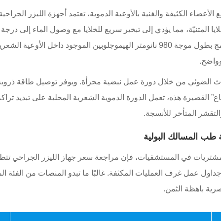
سجة المحيطة إلى أقل من 0.2 ملم أثناء قطع الأعضاء الكثيفة والغنية بالأوعية الدموية، تعتمد
 مصفوفة الخلايا المتنيّة، مما يؤدي إلى تبخير سريع للخلايا مع وصول الماء إل
ميكانيكي بالأنسجة. وفي الوقت نفسه، يستهدف المكون المدمج بطول موجة 980 نانومتر اله
واضح.
اث الضوئي من خلال دورة عمل نبضية مجزأة. ويوفر توصيل طاقة ذروية 
 القصيرة هذه، تعمل الدورة الدموية الشعرية المحلية على تبديد تراكم
لتقشر المتأخر للأنسجة.
حة طب المسالك البولية
تريات في المستشفيات، فإن مراجعة سعر جهاز الليزر الجراحي تتطلب
ل عمل غرف العمليات المكثفة. غالبًا ما تبدو المنصات من الفئة المن
رية باهظة الثمن.