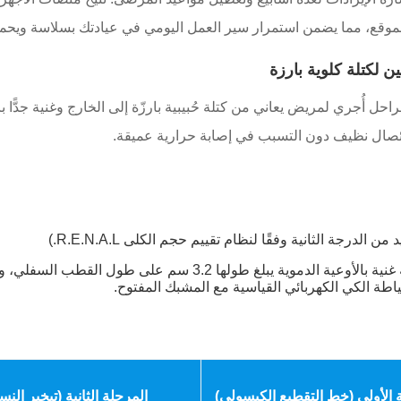
موقع، مما يضمن استمرار سير العمل اليومي في عيادتك بسلاسة ويحم
 لكتلة كلوية بارزة
لمراحل أُجري لمريض يعاني من كتلة حُبيبية بارزّة إلى الخارج وغنية جدًّ
لدرجة الثانية وفقًا لنظام تقييم حجم الكلى R.E.N.A.L.)
بيلة دموية مجهرية مستمرة، وكتلة موضعية غنية بالأوعية الدموية
اطة الكي الكهربائي القياسية مع المشبك المفتوح.
 الأولى (خط التقطيع الكبسولي)
المرحلة الثانية (تبخير النس