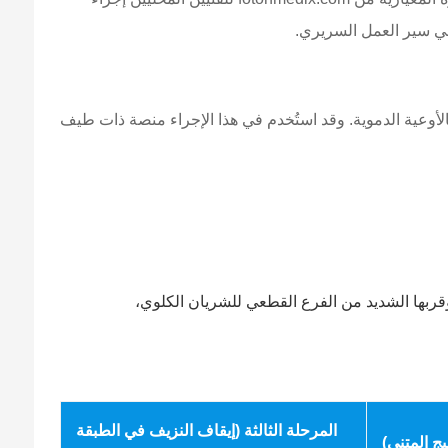
ي سير العمل السريري.
ا بالأوعية الدموية. وقد استُخدم في هذا الإجراء منصة ذات طيف
 يبلغ طولها 3.2 سم على طول القطب السفلي، وقربها الشديد من الفرع القطعي للشريان الكلوي،
المرحلة الثالثة (إيقاف النزيف في الطبقة
يج المتني)