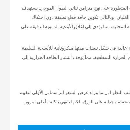
 أجهزة الليزر الجراحية المتطورة على نهج متزامن ثنائي الطول الموجي. يستهدف
ى درجة الغليان، وبالتالي تكوين حافة قطع نظيفة دون احتكاك
يموجلوبين الموجود داخل الأوعية الشعرية المحلية، مما يؤدي إلى إغلاق الأوعية الدموية الدقيقة على
عالية في شكل نبضات مدتها ميكروثانية للأنسجة السليمة
 الحرارة السطحية، مما يوقف انتشار الطاقة الحرارية إلى
 النظر إلى ما وراء عرض السعر الرأسمالي الأولي لتقييم
خفضة جذابة على الورق، لكنها تنتهي بتكلفة أعلى بمرور