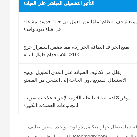
التأثير التشغيلي المباشر على العيادة
يمنع توقف النظام تمامًا عن العمل في حالة حدوث مشكلة
في قناة ديود واحدة
يمنع انحراف الطاقة الحرارية، مما يضمن استقرار خرج
100% للاستخدام طوال اليوم
يقلل من تكاليف الصيانة على المدى الطويل؛ ويتيح
الاستبدال السريع دون الحاجة إلى الشحن من المصنع
يوفر كثافة الطاقة الخام اللازمة لإجراء علاجات سريعة
لمجموعات العضلات الكبيرة
فعندما يتعطل جهاز متكامل ذو لوحة واحدة، يتعين تغليف
وحدة التحكم بأكملها وإعادتها إلى المصنع، مما يتسبب في خسارة الإيرادات لعدة أسابيع وتعطيل مواعيد المرضى. تتيح منصات الأجهزة المعيارية من fotonmedix.com للفنيين المحليين إجراء