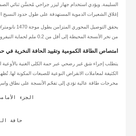
السليمة. ويؤدي استخدام جهاز ليزر جراحي مُحسَّن ثنائي الصم
إغلاق الشعيرات الدموية المستهدفة على طول حدود النسيج ال
من نخر الأنسجة المحيطة إلى أقل من 0.2 ملم لحماية النيفرونات الوظيفية. تحافظ ألياف الكوارتز عالية النقاء ذات النواة الممتازة على كفاءة نقل مثالية خلال البروتوكولات الجراحية المطولة.
امتصاص الطاقة الكمومية وتقييد الحافة النخرية في حمة
يتطلب إجراء شق غير رضحي عبر حمة الكلى الغنية بالأوعية ال
مخرجات طاقة عالية تؤدي إلى تفحّم الأنسجة على نطاق واسع 
حافة ال
