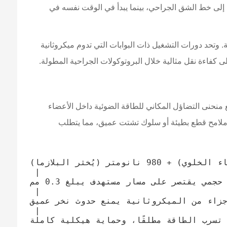
ة إلى خط الشق الجراحي، بينما يبدأ في الوقت نفسه في
غلاقًا للأوعية الدموية الدقيقة. وتحد دورات التشغيل ذات البوابات التي تدوم ميكروثانية
 منحنى التضاؤل المكاني للطاقة الضوئية داخل الأعضاء
ض النوعية للصبغات المكونة لها. تُظهر الأنظمة القديمة التي تعمل حصريًّا عند 1064 نانومتر أو 2100 نانومتر ملامح قطع بطيئة أو سلوك تشتت عميق، مما يتطلب
الجزء الأمامي من الطبقة المتنيّة -> 1470 نانومتر (يُبخر الماء الخلوي) + 980 نانومتر (يُخثر البلازما)

 |

خط الشق البؤري الدقيق -> استئصال حجمي يقتصر على مسار مستهدف يبلغ 0.3 مم

 |

جزاء من الميكروثانية يمنع حدوث نخر عميق
 |
