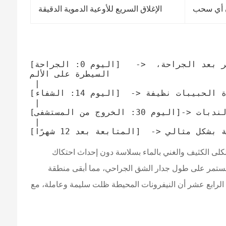
ن أي سحب
الإغلاق السريع للأوعية الدموية الدقيقة
[اليوم 0: الجراحة]   -> استئصال نظيف 100%، عدم وجود نزيف جراحي، حواف الجرح  وذمة موضعية طفيفة، عدم وجود تقشر بعد الجراحة، 
السيطرة على الألم

 |

[اليوم 14: الشفاء]  -> إعادة تكوين الظهارة المخاطية بسرعة، قاعدة الحبيبات نظيفة

 |

[اليوم 30: الخروج من المستشفى]-> عودة الحجم الهيكلي إلى طبيعته، نضج كامل للأنسجة خالٍ من الندبات

 |

 الطول الموجي 1470 نانومتر على مستوى الطاقة 70% للجراح تبخير نسيج الكلى الكثيف والغني بالماء بسلاسة دون إحداث احتكاك
م إغلاق الأوعية الدموية الدقيقة بشكل مستمر على طول جدار الشق الجراحي، مما أبقى منطقة
الرابع عشر أن النيفرونات المحيطة ظلت سليمة وعاملة، مع