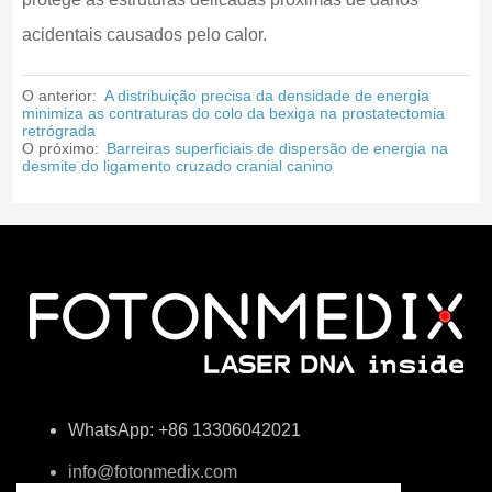
acidentais causados pelo calor.
O anterior:
A distribuição precisa da densidade de energia
minimiza as contraturas do colo da bexiga na prostatectomia
retrógrada
O próximo:
Barreiras superficiais de dispersão de energia na
desmite do ligamento cruzado cranial canino
WhatsApp: +86 13306042021
info@fotonmedix.com