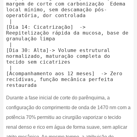
margem de corte com carbonização  Edema 
local mínimo, sem descamação pós-
operatória, dor controlada

 |

[Dia 14: Cicatrização]  -> 
Reepitelização rápida da mucosa, base de 
granulação limpa

 |

[Dia 30: Alta]-> Volume estrutural 
normalizado, maturação completa do 
tecido sem cicatrizes

 |

[Acompanhamento aos 12 meses]  -> Zero 
recidivas, função mecânica perfeita 
Durante a fase inicial de corte do parênquima, a
configuração do comprimento de onda de 1470 nm com a
potência 70% permitiu ao cirurgião vaporizar o tecido
renal denso e rico em água de forma suave, sem aplicar
atrito mecânico. Ao mesmo tempo, a atribuição de