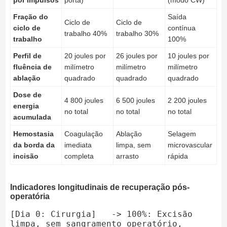
por impulsos
porta)
(modo CW)
Fração do
Saída
Ciclo de
Ciclo de
ciclo de
contínua
trabalho 40%
trabalho 30%
trabalho
100%
Perfil de
20 joules por
26 joules por
10 joules por
fluência de
milímetro
milímetro
milímetro
ablação
quadrado
quadrado
quadrado
Dose de
4 800 joules
6 500 joules
2 200 joules
energia
no total
no total
no total
acumulada
Hemostasia
Coagulação
Ablação
Selagem
da borda da
imediata
limpa, sem
microvascular
incisão
completa
arrasto
rápida
Indicadores longitudinais de recuperação pós-
operatória
[Dia 0: Cirurgia]   -> 100%: Excisão 
limpa, sem sangramento operatório, 