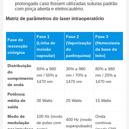
prolongado caso fossem utilizadas suturas padrão
com pinça aberta e eletrocautério.
Matriz de parâmetros do laser intraoperatório
Fase 1
Fase 2
Fase 3
Fase de
(Linha de
(Vaporização
(Hemostasia
ressecção
incisão
do
da base do
cirúrgica
capsular)
parênquima)
leito)
Distribuição
50% a 980
30% a 980
80% a 980
do
nm / 50% a
nm / 70% a
nm / 20% a
comprimento
1470 nm
1470 nm
1470 nm
de onda
Potência
média de
30 Watts
25 Watts
15 Watts
saída
Modo de
100 Hz (modo
Onda
400 Hz (modo
modulação
de pulso com
contínua
superpulsado)