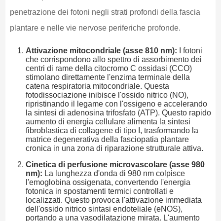
penetrazione dei fotoni negli strati profondi della fascia
plantare e nelle vie nervose periferiche profonde.
Attivazione mitocondriale (asse 810 nm):
I fotoni
che corrispondono allo spettro di assorbimento dei
centri di rame della citocromo C ossidasi (CCO)
stimolano direttamente l'enzima terminale della
catena respiratoria mitocondriale. Questa
fotodissociazione inibisce l'ossido nitrico (NO),
ripristinando il legame con l'ossigeno e accelerando
la sintesi di adenosina trifosfato (ATP). Questo rapido
aumento di energia cellulare alimenta la sintesi
fibroblastica di collagene di tipo I, trasformando la
matrice degenerativa della fasciopatia plantare
cronica in una zona di riparazione strutturale attiva.
Cinetica di perfusione microvascolare (asse 980
nm):
La lunghezza d'onda di 980 nm colpisce
l'emoglobina ossigenata, convertendo l'energia
fotonica in spostamenti termici controllati e
localizzati. Questo provoca l'attivazione immediata
dell'ossido nitrico sintasi endoteliale (eNOS),
portando a una vasodilatazione mirata. L'aumento