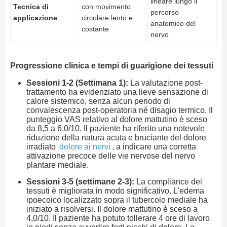
lineare lungo il
Tecnica di
con movimento
percorso
applicazione
circolare lento e
anatomico del
costante
nervo
Progressione clinica e tempi di guarigione dei tessuti
Sessioni 1-2 (Settimana 1):
La valutazione post-
trattamento ha evidenziato una lieve sensazione di
calore sistemico, senza alcun periodo di
convalescenza post-operatoria né disagio termico. Il
punteggio VAS relativo al dolore mattutino è sceso
da 8,5 a 6,0/10. Il paziente ha riferito una notevole
riduzione della natura acuta e bruciante del dolore
irradiato
dolore ai nervi
, a indicare una corretta
attivazione precoce delle vie nervose del nervo
plantare mediale.
Sessioni 3-5 (settimane 2-3):
La compliance dei
tessuti è migliorata in modo significativo. L'edema
ipoecoico localizzato sopra il tubercolo mediale ha
iniziato a risolversi. Il dolore mattutino è sceso a
4,0/10. Il paziente ha potuto tollerare 4 ore di lavoro