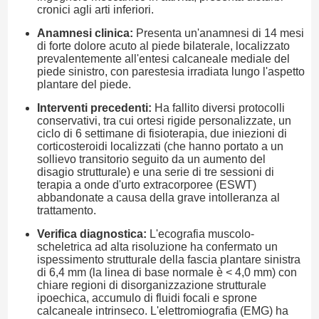
cronici agli arti inferiori.
Anamnesi clinica:
Presenta un'anamnesi di 14 mesi
di forte dolore acuto al piede bilaterale, localizzato
prevalentemente all'entesi calcaneale mediale del
piede sinistro, con parestesia irradiata lungo l'aspetto
plantare del piede.
Interventi precedenti:
Ha fallito diversi protocolli
conservativi, tra cui ortesi rigide personalizzate, un
ciclo di 6 settimane di fisioterapia, due iniezioni di
corticosteroidi localizzati (che hanno portato a un
sollievo transitorio seguito da un aumento del
disagio strutturale) e una serie di tre sessioni di
terapia a onde d'urto extracorporee (ESWT)
abbandonate a causa della grave intolleranza al
trattamento.
Verifica diagnostica:
L'ecografia muscolo-
scheletrica ad alta risoluzione ha confermato un
ispessimento strutturale della fascia plantare sinistra
di 6,4 mm (la linea di base normale è < 4,0 mm) con
chiare regioni di disorganizzazione strutturale
ipoechica, accumulo di fluidi focali e sprone
calcaneale intrinseco. L'elettromiografia (EMG) ha