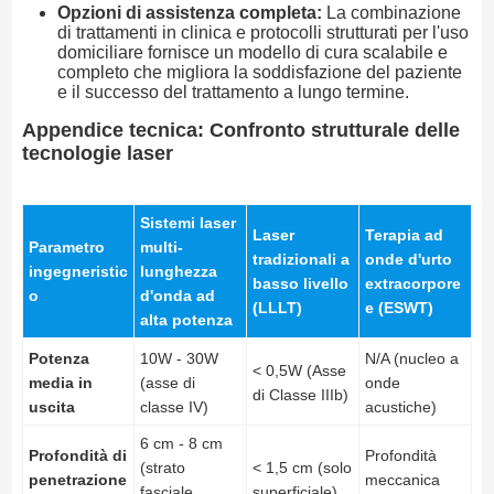
Opzioni di assistenza completa:
La combinazione
di trattamenti in clinica e protocolli strutturati per l'uso
domiciliare fornisce un modello di cura scalabile e
completo che migliora la soddisfazione del paziente
e il successo del trattamento a lungo termine.
Appendice tecnica: Confronto strutturale delle
tecnologie laser
Sistemi laser
Laser
Terapia ad
Parametro
multi-
tradizionali a
onde d'urto
ingegneristic
lunghezza
basso livello
extracorpore
o
d'onda ad
(LLLT)
e (ESWT)
alta potenza
Potenza
10W - 30W
N/A (nucleo a
< 0,5W (Asse
media in
(asse di
onde
di Classe IIIb)
uscita
classe IV)
acustiche)
6 cm - 8 cm
Profondità di
Profondità
(strato
< 1,5 cm (solo
penetrazione
meccanica
fasciale
superficiale)