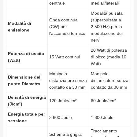
centrale
mediali/laterali
Modalità pulsata
Onda continua
(superpulsata a
Modalità di
(CW) per
2.500 Hz) per la
emissione
l'accumulo termico
modulazione dei
nervi
20 Watt di potenza
Potenza di uscita
15 Watt continui
di picco (media 10
(Watt)
Watt)
Manipolo
Manipolo
Dimensione del
distanziatore senza
distanziatore senza
punto Diametro
contatto da 30 mm
contatto da 30 mm
Densità di energia
120 Joule/cm²
60 Joule/cm²
(J/cm²)
Energia totale per
3.600 Joule
1.800 Joule
sessione
Tracciamento
Schema a griglia