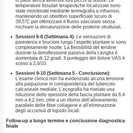
in piedi senza avvertire forti picchi di dolore. Le
temperature tissutali terapeutiche localizzate sono
state monitorate mediante termografia a infrarossi,
mantenendo un obiettivo superficiale sicuro di
39,5°C per ottimizzare il flusso vascolare senza
rischiare la denaturazione delle proteine strutturali.
Sessioni 6-8 (Settimana 4):
Le sensazioni di
parestesia e bruciore lungo l'aspetto plantare si sono
completamente risolte. La flessibilità del tendine
durante la dorsiflessione passiva della caviglia è
aumentata di 12 gradi. Il punteggio del dolore VAS è
sceso a 2,0/10.
Sessioni 9-10 (Settimana 5 - Conclusione):
L'esame clinico non ha evidenziato alcuna tensione
alla palpazione in corrispondenza del tubercolo
calcaneale mediale. L'ecografia ha rivelato una
riduzione dello spessore della fascia plantare da 6,4
mm a 4,2 mm, oltre a un ritorno dell'allineamento
parallelo delle fibre collagene e all'eliminazione
degli accumuli di liquido locali.
Follow-up a lungo termine e conclusione diagnostica
finale