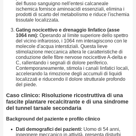
del flusso sanguigno nell'entesi calcaneale
ischemica fornisce aminoacidi essenziali, elimina i
prodotti di scarto del metabolismo e riduce l'ischemia
tissutale localizzata.
Gating nocicettivo e drenaggio linfatico (asse
1064 nm):
Operando al limite superiore dello spettro
del vicino infrarosso, i 1064 nm interagiscono con le
molecole d'acqua interstiziali. Questa lieve
stimolazione meccanica altera le caratteristiche di
conduzione delle fibre nervose nocicettive A-delta e
C, rallentando i segnali di dolore periferico.
Contemporaneamente, stimola i canali linfatici locali,
accelerando la rimozione degli accumuli di liquidi
localizzati e riducendo il dolore strutturale profondo
del piede.
Caso clinico: Risoluzione ricostruttiva di una
fascite plantare recalcitrante e di una sindrome
del tunnel tarsale secondaria
Background del paziente e profilo clinico
Dati demografici dei pazienti:
Uomo di 54 anni,
ingegnere meccanico in attività, presenta disturbi