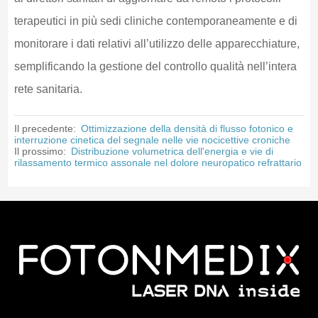
terapeutici in più sedi cliniche contemporaneamente e di
monitorare i dati relativi all’utilizzo delle apparecchiature,
semplificando la gestione del controllo qualità nell’intera
rete sanitaria.
Il precedente:
Ottimizzazione della densità di flusso fotonico e
interruzione cinetica del segnale nelle vie nocicettive croniche
Il prossimo:
Distribuzione volumetrica dell'energia e vie di
rilassamento termico assonale nel dolore neuropatico refrattario