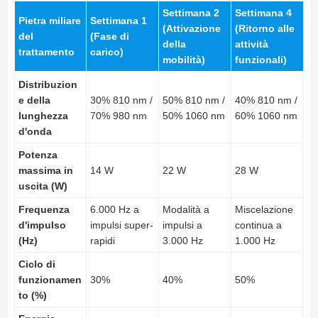
Settimana 2
Settimana 4
Pietra miliare
Settimana 1
(Attivazione
(Ritorno alle
del
(Fase di
della
attività
trattamento
carico)
mobilità)
funzionali)
Distribuzion
e della
30% 810 nm /
50% 810 nm /
40% 810 nm /
lunghezza
70% 980 nm
50% 1060 nm
60% 1060 nm
d'onda
Potenza
massima in
14 W
22 W
28 W
uscita (W)
Frequenza
6.000 Hz a
Modalità a
Miscelazione
d'impulso
impulsi super-
impulsi a
continua a
(Hz)
rapidi
3.000 Hz
1.000 Hz
Ciclo di
funzionamen
30%
40%
50%
to (%)