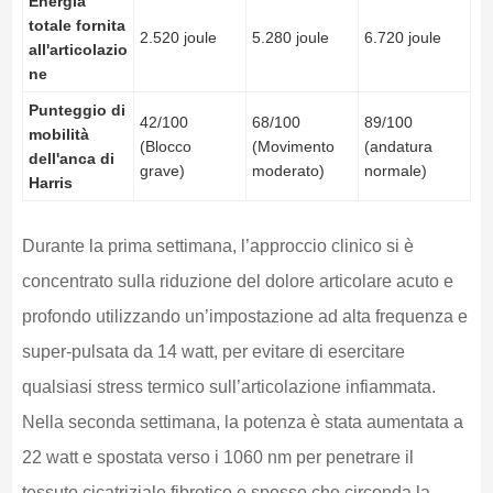
Energia
totale fornita
2.520 joule
5.280 joule
6.720 joule
all'articolazio
ne
Punteggio di
42/100
68/100
89/100
mobilità
(Blocco
(Movimento
(andatura
dell'anca di
grave)
moderato)
normale)
Harris
Durante la prima settimana, l’approccio clinico si è
concentrato sulla riduzione del dolore articolare acuto e
profondo utilizzando un’impostazione ad alta frequenza e
super-pulsata da 14 watt, per evitare di esercitare
qualsiasi stress termico sull’articolazione infiammata.
Nella seconda settimana, la potenza è stata aumentata a
22 watt e spostata verso i 1060 nm per penetrare il
tessuto cicatriziale fibrotico e spesso che circonda la