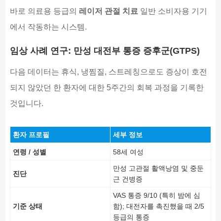
바로 의료용 등급의
레이저 관절 치료
일반 소비자용 기기
에서 작동하는 시스템.
임상 사례 연구: 만성 대전부 통증 증후군(GTPS)
다음 데이터는 휴식, 냉찜질, 스트레칭으로도 증상이 호전
되지 않았던 한 환자에 대한 5주간의 회복 과정을 기록한
것입니다.
환자 프로필
세부 정보
연령 / 성별
58세 여성
만성 고관절 활액낭염 및 중둔
진단
근 건병증
VAS 통증 9/10 (특히 밤에 심
기준 상태
함); 대전자를 촉진했을 때 2/5
등급의 통증