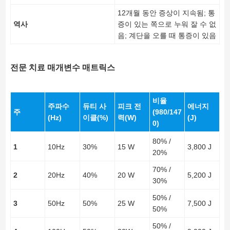
12개월 동안 증상이 지속됨; 통
역사
증이 있는 쪽으로 누워 잘 수 없
음; 계단을 오를 때 통증이 있음
전문 치료 매개변수 매트릭스
비율
주파수
듀티 사
피크 전
에너지
주
(980/147
(Hz)
이클(%)
력(W)
(J)
0)
80% /
1
10Hz
30%
15 W
3,800 J
20%
70% /
2
20Hz
40%
20 W
5,200 J
30%
50% /
3
50Hz
50%
25 W
7,500 J
50%
50% /