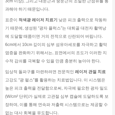
3cm 이상), 그리고 대둔근과 중둔근의 조밀한 근섬유를 통
과해야 하기 때문입니다.
표준이
적색광 레이저 치료기
낮은 피크 출력으로 작동하
기 때문에, 생성된 “광자 플럭스”는 대퇴골 대전자 활액낭
에 도달할 때쯤이면 거의 전적으로 산란되어 버립니다.
6cm에서 10cm 깊이의 심부 섬유아세포를 자극하고 활막
염증을 완화하기 위해서는, 표면에서의 조도가 이러한 지
수적 감쇠를 극복할 수 있을 만큼 충분히 높아야 한다.
임상적 돌파구를 마련하려면 전문적인
레이저 관절 치료
고강도 “광 펄스”를 활용하는 치료법입니다. 이 시스템은
높은 피크 출력을 전달함으로써, 자극에 필요한 광자 밀도
(W/cm² 단위)가 실제로 고관절 심부 캡슐에 도달하도록 보
장하며, 이를 통해 연속파 저출력 시스템으로는 제공할 수
없는 대사 회복을 유도합니다.