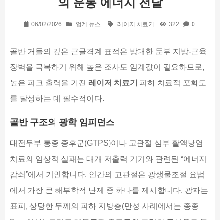
의 운동 에너지 전달
06/02/2026
업계 뉴스
레이저 치료기
322
0
골반 거들의 깊은 근골격계 표적은 방대한 둔부 지방-근육
장벽을 극복하기 위해 높은 조사도 임계값이 필요하므로,
높은 피크 출력을 가진
레이저 치료기
피하 치료적 포화도
를 달성하는 데 필수적이다.
골반 구조의 광학 임피던스
대전두부 통증 증후군(GTPS)이나 고관절 심부 활액낭염
치료의 임상적 실패는 대개 저출력 기기와 관련된 “에너지
감쇠”에서 기인합니다. 인간의 고관절은 광생물조절 요법
에서 가장 큰 해부학적 난제 중 하나를 제시합니다. 광자는
표피, 상당한 두께의 피하 지방층(만성 사례에서는 종종