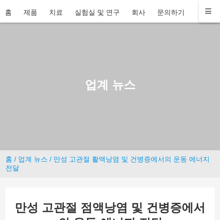
홈
제품
치료
실험실 및 연구
회사
문의하기
업계 뉴스
홈
/
업계 뉴스
/ 만성 고관절 활액낭염 및 건병증에서의 운동 에너지
전달
만성 고관절 점액낭염 및 건병증에서