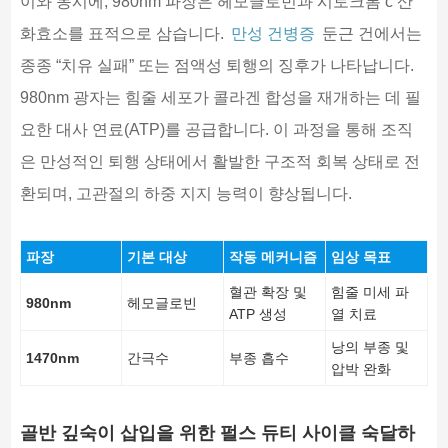
이와 동시에, 980nm 파장은 헤모글로빈과 시토크롬 c 산
화효소를 표적으로 삼습니다.
만성 건병증
둔근 건에서는
종종 “치유 실패” 또는 점액성 퇴행의 징후가 나타납니다.
980nm 광자는 힘줄 세포가 콜라겐 합성을 재개하는 데 필
요한 대사 연료(ATP)를 공급합니다. 이 과정을 통해 조직
은 만성적인 퇴행 상태에서 활발한 구조적 회복 상태로 전
환되며, 고관절의 하중 지지 능력이 향상됩니다.
파장
기본 대상
작동 메커니즘
임상 목표
혈관 확장 및
힘줄 미세 파
980nm
헤모글로빈
ATP 생성
열 치료
낭의 부종 및
1470nm
간극수
부종 흡수
압박 완화
골반 깊숙이 삽입을 위한 펄스 듀티 사이클 숙달하