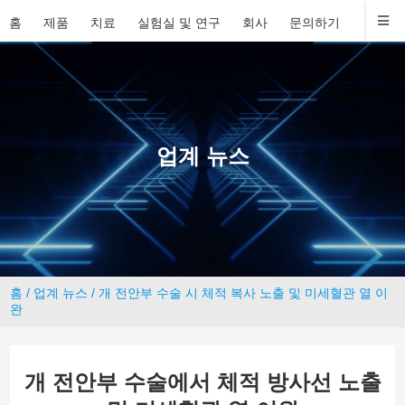
홈
제품
치료
실험실 및 연구
회사
문의하기
업계 뉴스
홈
/
업계 뉴스
/ 개 전안부 수술 시 체적 복사 노출 및 미세혈관 열 이
완
개 전안부 수술에서 체적 방사선 노출