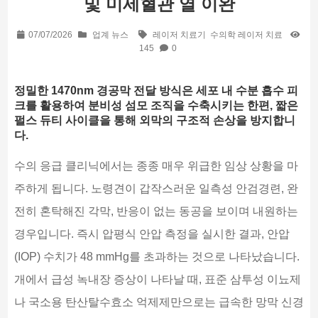
및 미세혈관 열 이완
07/07/2026
업계 뉴스
레이저 치료기
수의학 레이저 치료
145
0
정밀한 1470nm 경공막 전달 방식은 세포 내 수분 흡수 피
크를 활용하여 분비성 섬모 조직을 수축시키는 한편, 짧은
펄스 듀티 사이클을 통해 외막의 구조적 손상을 방지합니
다.
수의 응급 클리닉에서는 종종 매우 위급한 임상 상황을 마
주하게 됩니다. 노령견이 갑작스러운 일측성 안검경련, 완
전히 혼탁해진 각막, 반응이 없는 동공을 보이며 내원하는
경우입니다. 즉시 압평식 안압 측정을 실시한 결과, 안압
(IOP) 수치가 48 mmHg를 초과하는 것으로 나타났습니다.
개에서 급성 녹내장 증상이 나타날 때, 표준 삼투성 이뇨제
나 국소용 탄산탈수효소 억제제만으로는 급속한 망막 신경