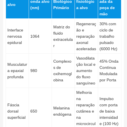
onda alvo
Biológico
fisiológic
ada da
alvo
(nm)
Primário
a alvo
peça de
mão
Regeneraç
30% com
Matriz do
Interface
ão e
ciclo de
fluido
nervosa
1064
reparação
trabalho
extracelula
epidural
axonal
pulsado
r
aceleradas
(6000 Hz)
Vasodilata
Complexo
45% Onda
Musculatur
ção local e
s de
Contínua
a epaxial
980
aumento
oxihemogl
Modulada
profunda
do fluxo
obina
por Porta
sanguíneo
Melhoria
na
Impulso
Fáscia
reparação
com porta
Melanina
dorsal
650
cutânea e
de baixa
endógena
superficial
na
intensidad
microcircul
e (100 Hz)