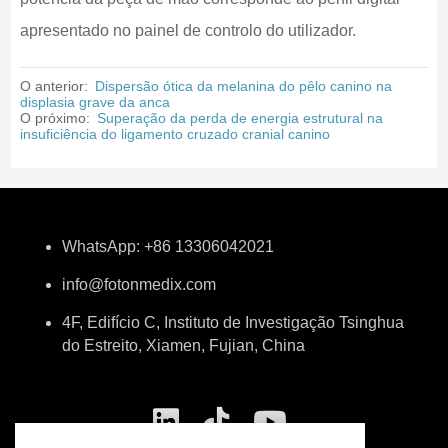
apresentado no painel de controlo do utilizador.
O anterior:
Dispersão ótica da melanina do pêlo canino na
displasia grave da anca
O próximo:
Superação da perda de energia estrutural na
insuficiência do ligamento cruzado cranial canino
WhatsApp: +86 13306042021
info@fotonmedix.com
4F, Edifício C, Instituto de Investigação Tsinghua
do Estreito, Xiamen, Fujian, China