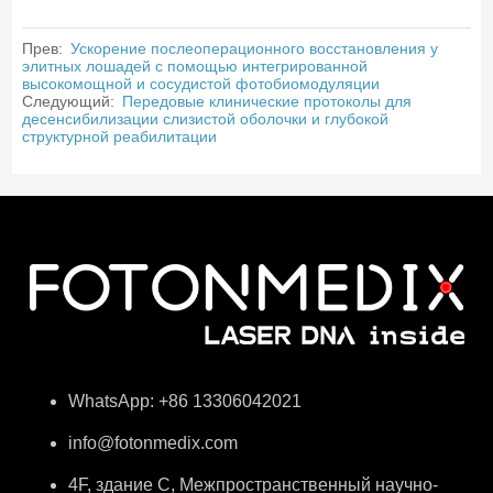
Прев:
Ускорение послеоперационного восстановления у
элитных лошадей с помощью интегрированной
высокомощной и сосудистой фотобиомодуляции
Следующий:
Передовые клинические протоколы для
десенсибилизации слизистой оболочки и глубокой
структурной реабилитации
WhatsApp: +86 13306042021
info@fotonmedix.com
4F, здание C, Межпространственный научно-