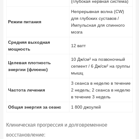
(глубокая нервная система)
Непрерывная волна (CW)
для глубоких суставов /
Режим питания
Импульсная для спинного
мозга
Средняя выходная
12 ватт
мощность
10 Дж/см² на позвоночный
Целевая плотность
сегмент / 6 Дж/см² на группы
энергии (флюенс)
мышц
3 сеанса в неделю в течение
Частота лечения
2 недель; 2 сеанса в неделю
в течение 3 недель
Общая энергия за сеанс
1 800 джоулей
Клиническая прогрессия и долговременное
восстановление: