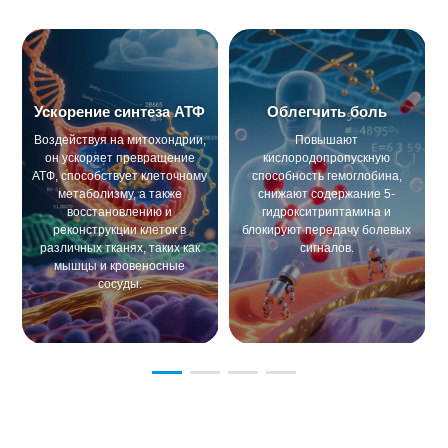
Ускорение синтеза АТФ
Облегчить боль
Воздействуя на митохондрии,
Повышают
он ускоряет превращение
кислородопропускную
АТФ, способствует клеточному
способность гемоглобина,
метаболизму, а также
снижают содержание 5-
восстановлению и
гидрокситриптамина и
реконструкции клеток в
блокируют передачу болевых
различных тканях, таких как
сигналов.
мышцы и кровеносные
сосуды.