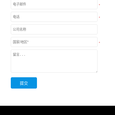
*
*
*