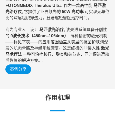
FOTONMEDIX Theralux-Ultra
. 作为一款高性能
马匹激
光治疗仪
, 它提供了业界领先的
50W 高功率
可实现无与伦
比的深层组织穿透力，显著缩短兽医治疗时间。.
专为专业人士设计
马匹激光治疗
, 该先进系统具备开创性
的
9波长技术（450nm–1064nm）
. 每种精密的激光机制
——详见下表——的应用范围涵盖从表层的抗菌护肤到深
层的肌肉骨骼及神经系统康复。这是终极的非侵入性
激光
马术疗法
一种可治疗跛行、腱炎和关节炎，同时促进运动
后恢复的解决方案。.
案例分享
作用机理