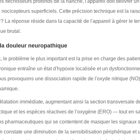
es fléchisseurs profonds de la hanche, l'appareil doit délivrer
 nocicepteurs superficiels. Cette précision technique est la rais
?
? La réponse réside dans la capacité de l'appareil à gérer le t
ue brutal.
la douleur neuropathique
x, le problème le plus important est la prise en charge des patien
nique entraîne un état d'hypoxie localisée et un dysfonctionne
 nous provoquons une dissociation rapide de l'oxyde nitrique (N
namique.
latation immédiate, augmentant ainsi la section transversale des
ctique et les espèces réactives de l’oxygène (ERO) — tout en s
s pharmaceutiques qui se contentent de masquer les signaux s
ien constate une diminution de la sensibilisation périphérique 