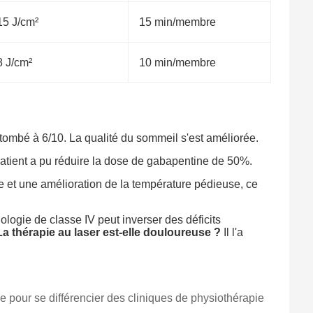
15 J/cm²
15 min/membre
8 J/cm²
10 min/membre
 tombé à 6/10. La qualité du sommeil s'est améliorée.
 patient a pu réduire la dose de gabapentine de 50%.
le et une amélioration de la température pédieuse, ce
nologie de classe IV peut inverser des déficits
La thérapie au laser est-elle douloureuse ?
Il l'a
ue pour se différencier des cliniques de physiothérapie