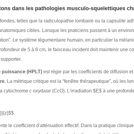
otons dans les pathologies musculo-squelettiques c
fondes, telles que la radiculopathie lombaire ou la capsulite ad
 anatomiques cibles. Lorsque les praticiens passent à un environ
bution”. Le système tégumentaire humain, en particulier la méla
profondeur de 5 à 8 cm, le faisceau incident doit maintenir une
 supporter.
te puissance (HPLT)
est régie par les coefficients de diffusion e
re
, La métrique critique est la “fenêtre thérapeutique”, où les
e la cytochrome c oxydase (CcO). L'irradiation $E$ à une profond
z}}{z}$$
e le coefficient d'atténuation effectif. Dans la pratique clinique