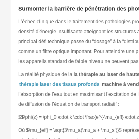
Surmonter la barrière de pénétration des ph
L'échec clinique dans le traitement des pathologies pro
densité d'énergie insuffisante atteignant les structures
principal défi technique passe du “dosage” à la “distri
comme un filtre optique important. Pour atteindre une 
les appareils standard de faible niveau ne peuvent pas
La réalité physique de la
la thérapie au laser de hau
thérapie laser des tissus profonds
machine à vend
l'absorption de l'eau tout en maximisant l'excitation d
de diffusion de l'équation de transport radiatif :
$$\phi(z) = \phi_0 \cdot k \cdot \frac{e^{-\mu_{eff} \cdot 
Où $\mu_{eff} = \sqrt{3\mu_a(\mu_a + \mu_s’)}$ représent