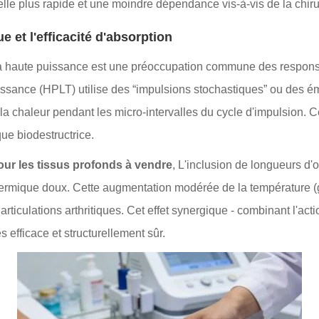
elle plus rapide et une moindre dépendance vis-à-vis de la chiru
e et l'efficacité d'absorption
 à haute puissance est une préoccupation commune des respons
puissance (HPLT) utilise des “impulsions stochastiques” ou des
 la chaleur pendant les micro-intervalles du cycle d'impulsion. 
que biodestructrice.
our les tissus profonds à vendre
, L'inclusion de longueurs d'o
 thermique doux. Cette augmentation modérée de la température (
es articulations arthritiques. Cet effet synergique - combinant l'
s efficace et structurellement sûr.