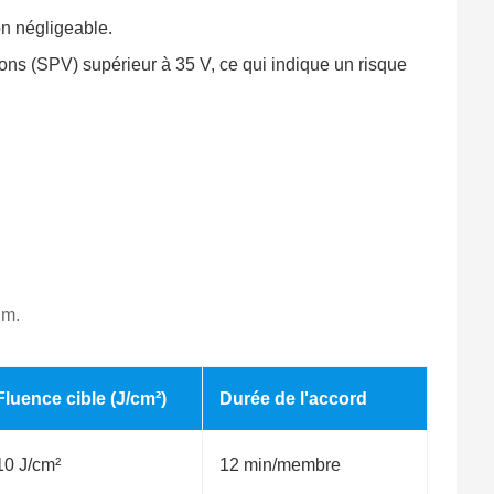
on négligeable.
ions (SPV) supérieur à 35 V, ce qui indique un risque
nm.
Fluence cible (J/cm²)
Durée de l'accord
10 J/cm²
12 min/membre