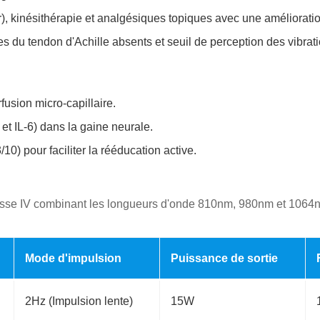
, kinésithérapie et analgésiques topiques avec une améliorati
es du tendon d'Achille absents et seuil de perception des vibrat
fusion micro-capillaire.
t IL-6) dans la gaine neurale.
10) pour faciliter la rééducation active.
classe IV combinant les longueurs d'onde 810nm, 980nm et 1064
Mode d'impulsion
Puissance de sortie
2Hz (Impulsion lente)
15W