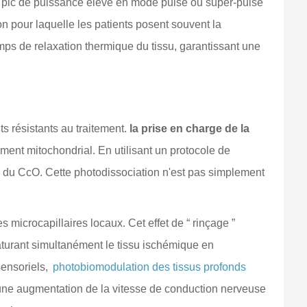
 un pic de puissance élevé en mode pulsé ou super-pulsé
on pour laquelle les patients posent souvent la
emps de relaxation thermique du tissu, garantissant une
ts résistants au traitement.
la prise en charge de la
ment mitochondrial. En utilisant un protocole de
O) du CcO. Cette photodissociation n'est pas simplement
 microcapillaires locaux. Cet effet de “ rinçage ”
aturant simultanément le tissu ischémique en
ensoriels,
photobiomodulation des tissus profonds
et une augmentation de la vitesse de conduction nerveuse