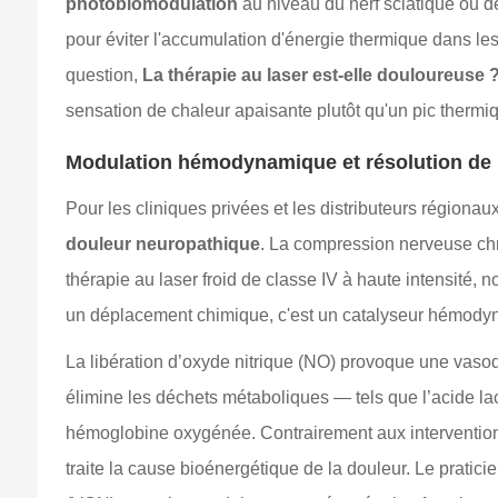
photobiomodulation
au niveau du nerf sciatique ou d
pour éviter l'accumulation d'énergie thermique dans les
question,
La thérapie au laser est-elle douloureuse 
sensation de chaleur apaisante plutôt qu'un pic thermiq
Modulation hémodynamique et résolution de 
Pour les cliniques privées et les distributeurs régionau
douleur neuropathique
. La compression nerveuse chro
thérapie au laser froid de classe IV à haute intensité,
un déplacement chimique, c'est un catalyseur hémody
La libération d’oxyde nitrique (NO) provoque une vasodi
élimine les déchets métaboliques — tels que l’acide la
hémoglobine oxygénée. Contrairement aux intervention
traite la cause bioénergétique de la douleur. Le pratic