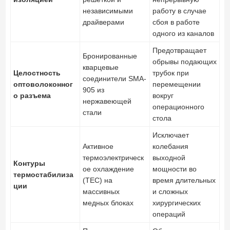
независимыми
работу в случае
драйверами
сбоя в работе
одного из каналов
Предотвращает
Бронированные
обрывы подающих
кварцевые
Целостность
трубок при
соединители SMA-
оптоволоконног
перемещении
905 из
о разъема
вокруг
нержавеющей
операционного
стали
стола
Исключает
Активное
колебания
термоэлектрическ
выходной
Контуры
ое охлаждение
мощности во
термостабилиза
(TEC) на
время длительных
ции
массивных
и сложных
медных блоках
хирургических
операций