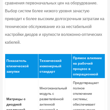
сравнения первоначальных цен на оборудование.
Выбор систем более низкого уровня зачастую
приводит к более высоким долгосрочным затратам на
техническое обслуживание из-за нестабильной
настройки диодов и хрупкости волоконно-оптических
кабелей.
Прямое влияние
Показатель
Технический
на рабочий
клинической
инженерный
процесс в
закупки
стандарт
операционной
Предотвращает
Многоканальный
полное
модуль с
отключение
Матрицы с
разветвлённой
системы;
диодной
антенной
обеспечивает
изоляцией
решеткой и
непрерывную