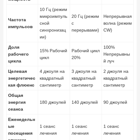
10 Гц (режим
микроимпуль
20 Гц (режим
Непрерывная
Частота
сной
с
волна (режим
импульсов
синхронизац
перерывами)
CW)
ии)
Доля
100%
15% Рабочий
Рабочий цикл
рабочего
Непрерывны
цикл
20%
цикла
й луч
Целевая
4 джоуля на
3 джоуля на
2 джоуля на
энергетичес
квадратный
квадратный
квадратный
кая флюенс
сантиметр
сантиметр
сантиметр
Общая
энергия
180 джоулей
140 джоулей
90 джоулей
сеанса
Еженедельн
ые
1 сеанс
1 сеанс
1 сеанс
посещения
лечения
лечения
лечения