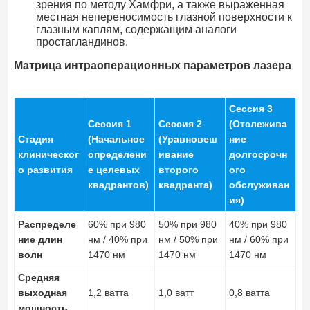
зрения по методу Хамфри, а также выраженная
местная непереносимость глазной поверхности к
глазным каплям, содержащим аналоги
простагландинов.
Матрица интраоперационных параметров лазера
Сессия 3
Сессия 1
Сессия 2
(Отслежива
Стадия
(Начальное
(Уравновеш
ние
клиническог
определени
ивание
долгосрочн
о развития
е целевых
второго
ого
квадрантов)
квадранта)
обслуживан
ия)
Распределе
60% при 980
50% при 980
40% при 980
ние длин
нм / 40% при
нм / 50% при
нм / 60% при
волн
1470 нм
1470 нм
1470 нм
Средняя
выходная
1,2 ватта
1,0 ватт
0,8 ватта
мощность