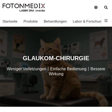
Startseite
Produkte
Behandlungen
Labor & Forschung
U
GLAUKOM-CHIRURGIE
Weniger Verletzungen丨Einfache Bedienung丨Bessere
Wirkung