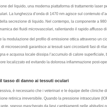
e del liquido, una moderna piattaforma di trattamento laser per 
lulari. La lunghezza d’onda di 1470 nm agisce sul contenuto d’ac
della secrezione di liquido. Nel contempo, la componente a 980 
dinamica dei fluidi microvascolari, rallentando il rapido afflusso
e la modulazione del profilo di emissione ottica attraverso un cic
a di microsecondi garantisce ai tessuti sani circostanti fasi di r
gna e acquosa locale dissipa l’accumulo di calore superficiale, 
fiore localizzato ed evitando la dolorosa infiammazione post-op
 tasso di danno ai tessuti oculari
ssiva, è necessario che i veterinari e le équipe delle cliniche d
ione retinica irreversibile. Quando la pressione intraoculare (I
ante, spesso mascherato da lievi cambiamenti nelle abitudini q