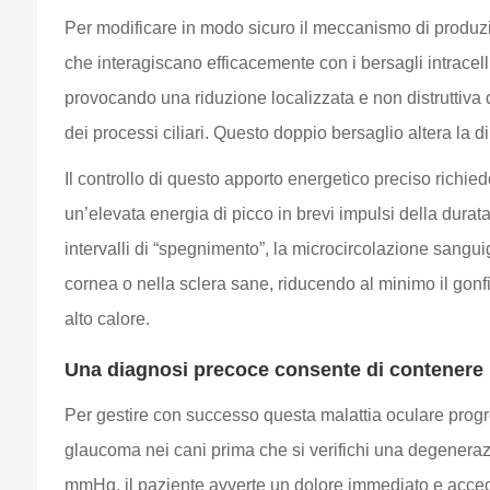
Per modificare in modo sicuro il meccanismo di produzion
che interagiscano efficacemente con i bersagli intracel
provocando una riduzione localizzata e non distruttiva 
dei processi ciliari. Questo doppio bersaglio altera la 
Il controllo di questo apporto energetico preciso richied
un’elevata energia di picco in brevi impulsi della durat
intervalli di “spegnimento”, la microcircolazione sangui
cornea o nella sclera sane, riducendo al minimo il gon
alto calore.
Una diagnosi precoce consente di contenere il
Per gestire con successo questa malattia oculare progre
glaucoma nei cani prima che si verifichi una degeneraz
mmHg, il paziente avverte un dolore immediato e accec