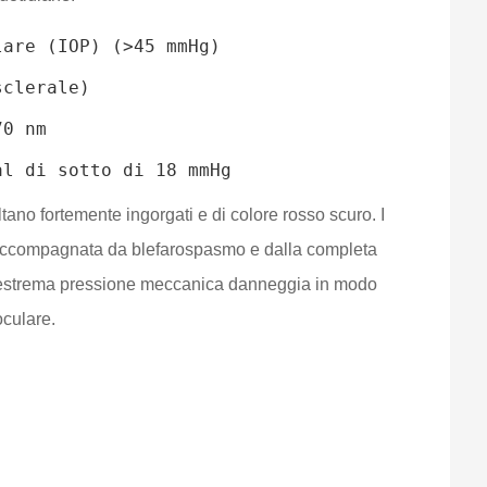
are (IOP) (>45 mmHg)

clerale)

0 nm

ltano fortemente ingorgati e di colore rosso scuro. I
, accompagnata da blefarospasmo e dalla completa
e, l’estrema pressione meccanica danneggia in modo
oculare.