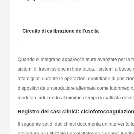
Circuito di calibrazione dell'uscita
Quando si integrano apparecchiature avanzate per la ter
sistemi di trasmissione in fibra ottica. I sistemi a bas
attorcigliati durante le operazioni quotidiane di posiz
dispositivi da un produttore affermato come fotonmedix.com
modulari, riducendo al minimo i tempi di inattività dovut
Registro dei casi clinici: ciclofotocoagulazi
Il seguente set di dati clinici documenta un intervento 
procedura ha utilizzato una piattaforma a doppia lungh