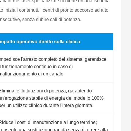
 piattaforme laser specializzate richiede un’analisi della
 iniziali contenuti. I centri di pronto soccorso ad alto
nsecutive, senza subire cali di potenza.
Impatto operativo diretto sulla clinica
Impedisce l'arresto completo del sistema; garantisce
il funzionamento continuo in caso di
malfunzionamento di un canale
Elimina le fluttuazioni di potenza, garantendo
un'erogazione stabile di energia del modello 100%
per un utilizzo clinico durante l'intera giornata
Riduce i costi di manutenzione a lungo termine;
consente una sostituzione rapida senza ricorrere alla