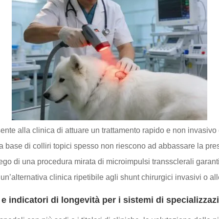
sente alla clinica di attuare un trattamento rapido e non invasi
 a base di colliri topici spesso non riescono ad abbassare la pr
go di una procedura mirata di microimpulsi transsclerali garan
 un’alternativa clinica ripetibile agli shunt chirurgici invasivi o a
indicatori di longevità per i sistemi di specializzaz