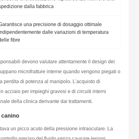
spedizione dalla fabbrica
Garantisce una precisione di dosaggio ottimale
indipendentemente dalle variazioni di temperatura
delle fibre
sponsabili devono valutare attentamente il design dei
sviluppano microfratture interne quando vengono piegati o
a perdita di potenza al manipolo. L'acquisto di
n acciaio per impieghi gravosi e di circuiti interni
nale della clinica derivante dai trattamenti.
e canino
ntava un picco acuto della pressione intraoculare. La
ntrollo preciso del fluido senza causare lesioni