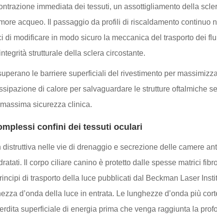
contrazione immediata dei tessuti, un assottigliamento della scl
ore acqueo. Il passaggio da profili di riscaldamento continuo no
i di modificare in modo sicuro la meccanica del trasporto dei flu
tegrità strutturale della sclera circostante.
erano le barriere superficiali del rivestimento per massimizzare i
issipazione di calore per salvaguardare le strutture oftalmiche s
a massima sicurezza clinica.
omplessi confini dei tessuti oculari
istruttiva nelle vie di drenaggio e secrezione delle camere ant
dratati. Il corpo ciliare canino è protetto dalle spesse matrici fib
incipi di trasporto della luce pubblicati dal Beckman Laser Institu
hezza d’onda della luce in entrata. Le lunghezze d’onda più cor
rdita superficiale di energia prima che venga raggiunta la profo