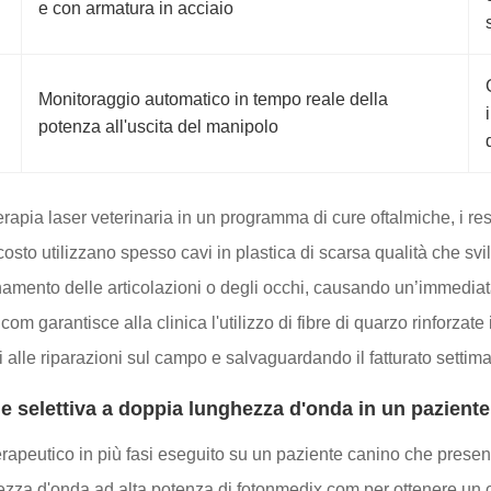
e con armatura in acciaio
Monitoraggio automatico in tempo reale della
potenza all'uscita del manipolo
apia laser veterinaria in un programma di cure oftalmiche, i re
so costo utilizzano spesso cavi in plastica di scarsa qualità che 
ionamento delle articolazioni o degli occhi, causando un’immediat
 garantisce alla clinica l'utilizzo di fibre di quarzo rinforzate i
i alle riparazioni sul campo e salvaguardando il fatturato settima
one selettiva a doppia lunghezza d'onda in un pazient
terapeutico in più fasi eseguito su un paziente canino che prese
ezza d'onda ad alta potenza di fotonmedix.com per ottenere un co