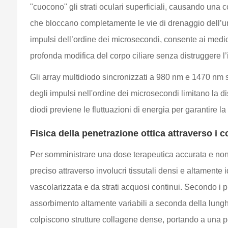
"cuocono" gli strati oculari superficiali, causando una 
che bloccano completamente le vie di drenaggio dell’um
impulsi dell’ordine dei microsecondi, consente ai medic
profonda modifica del corpo ciliare senza distruggere l’in
Gli array multidiodo sincronizzati a 980 nm e 1470 nm sup
degli impulsi nell'ordine dei microsecondi limitano la d
diodi previene le fluttuazioni di energia per garantire l
Fisica della penetrazione ottica attraverso i c
Per somministrare una dose terapeutica accurata e non d
preciso attraverso involucri tissutali densi e altamente i
vascolarizzata e da strati acquosi continui. Secondo i pr
assorbimento altamente variabili a seconda della lung
colpiscono strutture collagene dense, portando a una pe