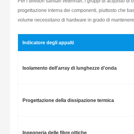
Per i direttori sanitari veterinari, i gruppi di acquisto d
progettazione interna dei componenti, piuttosto che basar
volume necessitano di hardware in grado di mantenere u
Indicatore degli appalti
Isolamento dell'array di lunghezze d'onda
Progettazione della dissipazione termica
Ingegneria delle fibre ottiche