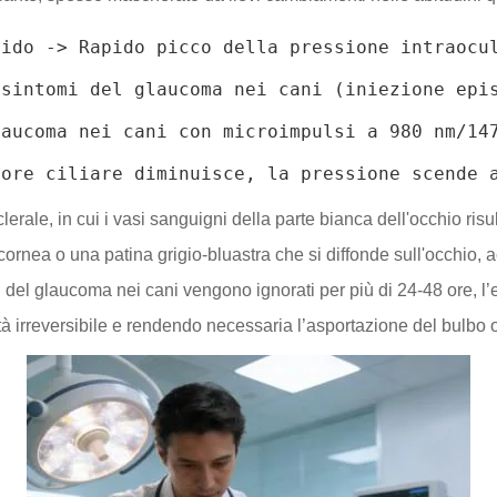
ido -> Rapido picco della pressione intraocul
sintomi del glaucoma nei cani (iniezione epis
aucoma nei cani con microimpulsi a 980 nm/147
lerale, in cui i vasi sanguigni della parte bianca dell'occhio risu
ornea o una patina grigio-bluastra che si diffonde sull'occhio
tomi del glaucoma nei cani vengono ignorati per più di 24-48 or
tà irreversibile e rendendo necessaria l’asportazione del bulbo 