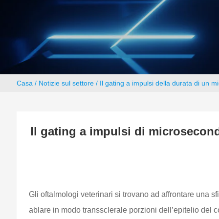
Casa
/
Notizie sul settore
/ Il gating a impulsi della durata di un m
Il gating a impulsi di microsecond
Gli oftalmologi veterinari si trovano ad affrontare una 
ablare in modo transsclerale porzioni dell’epitelio del c