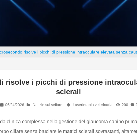
icrosecondo risolve i picchi di pressione intraoculare elevata senza causa
i risolve i picchi di pressione intraocul
sclerali
06/24/2026
Notizie sul settore
Laserterapia veterinaria
200
sfida clinica complessa nella gestione del glaucoma canino primar
orpo ciliare senza bruciare le matrici sclerali sovrastanti, altame