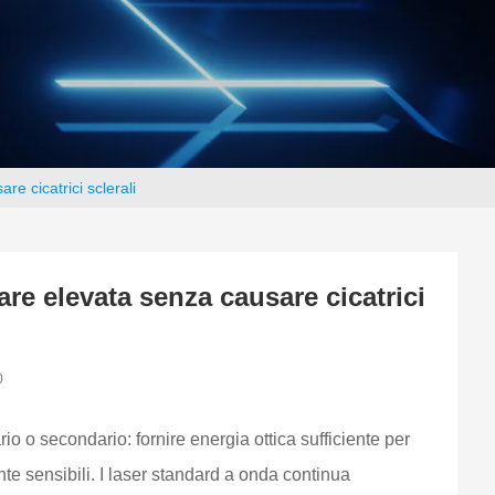
re cicatrici sclerali
are elevata senza causare cicatrici
0
io o secondario: fornire energia ottica sufficiente per
nte sensibili. I laser standard a onda continua