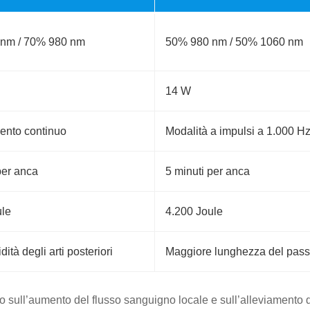
nm / 70% 980 nm
50% 980 nm / 50% 1060 nm
14 W
nto continuo
Modalità a impulsi a 1.000 H
per anca
5 minuti per anca
ule
4.200 Joule
dità degli arti posteriori
Maggiore lunghezza del pas
to sull’aumento del flusso sanguigno locale e sull’alleviamento d