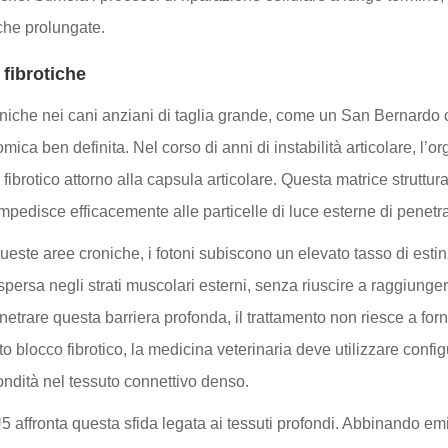
iche prolungate.
 fibrotiche
roniche nei cani anziani di taglia grande, come un San Bernardo 
ica ben definita. Nel corso di anni di instabilità articolare, l’o
rotico attorno alla capsula articolare. Questa matrice struttura
impedisce efficacemente alle particelle di luce esterne di penetra
queste aree croniche, i fotoni subiscono un elevato tasso di est
persa negli strati muscolari esterni, senza riuscire a raggiungere
netrare questa barriera profonda, il trattamento non riesce a forn
o blocco fibrotico, la medicina veterinaria deve utilizzare conf
ondità nel tessuto connettivo denso.
5 affronta questa sfida legata ai tessuti profondi. Abbinando emi