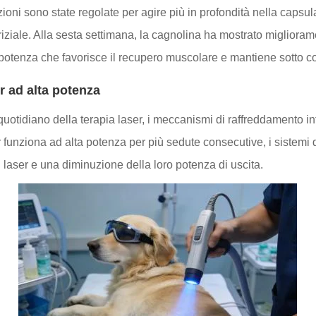
zioni sono state regolate per agire più in profondità nella capsu
iale. Alla sesta settimana, la cagnolina ha mostrato migliorament
tenza che favorisce il recupero muscolare e mantiene sotto cont
er ad alta potenza
uotidiano della terapia laser, i meccanismi di raffreddamento i
 funziona ad alta potenza per più sedute consecutive, i sistemi d
i laser e una diminuzione della loro potenza di uscita.