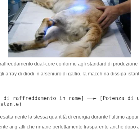
raffreddamento dual-core conforme agli standard di produzione i
i array di diodi in arseniuro di gallio, la macchina dissipa ist
 di raffreddamento in rame] ──► [Potenza di u
i esattamente la stessa quantità di energia durante l'ultimo appu
istente ai graffi che rimane perfettamente trasparente anche dopo a