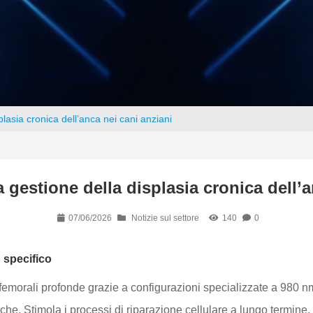
plasia cronica dell’anca nei cani anziani
 gestione della displasia cronica dell’
07/06/2026
Notizie sul settore
140
0
 specifico
e femorali profonde grazie a configurazioni specializzate a 980 n
niche. Stimola i processi di riparazione cellulare a lungo termin