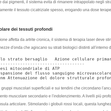
e dai pigmenti, il sistema evita di rimanere intrappolato negli str
ttamente il tessuto cicatriziale spesso, erogando una dose terap
olare dei tessuti profondi
ione affetta da artrite cronica, il sistema di terapia laser deve 
ze d'onda che agiscano su strati biologici distinti all'interno de
lo strato bersaglio   Azione cellulare primar
----------------------------------

esi mitocondriale di ATP

spansione del flusso sanguigno microvascolare
uppi muscolari superficiali e sui tendini che circondano l'anca,
amento muscolare secondario e l'indolenzimento. A livelli più pr
sula articolare. Stimolando i globuli rossi locali, questa lunghe