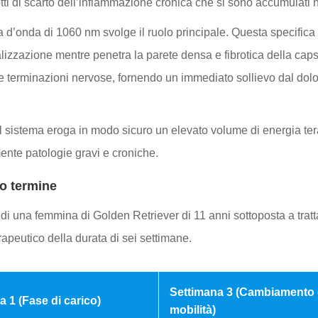
otti di scarto dell’infiammazione cronica che si sono accumulati 
za d’onda di 1060 nm svolge il ruolo principale. Questa specifica
izzazione mentre penetra la parete densa e fibrotica della capsu
 e le terminazioni nervose, fornendo un immediato sollievo dal dol
l sistema eroga in modo sicuro un elevato volume di energia tera
mente patologie gravi e croniche.
go termine
 di una femmina di Golden Retriever di 11 anni sottoposta a trat
apeutico della durata di sei settimane.
Settimana 3 (Cambiamento 
a 1 (Fase di carico)
mobilità)