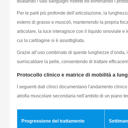
dilatando i vasi sanguigni ristretti ed eliminando i prod
Per le parti più profonde dell’articolazione, la lunghez
esterni di grasso e muscoli, mantenendo la propria focal
articolare, la luce interagisce con il liquido sinoviale
cui la cartilagine si è assottigliata.
Grazie all’uso combinato di queste lunghezze d’onda, i
surriscaldare la pelle, consentendo di trattare efficace
Protocollo clinico e matrice di mobilità a lun
I seguenti dati clinici documentano l'andamento clinico
atrofia muscolare secondaria nell'ambito di un piano ter
Progressione del trattamento
Settiman