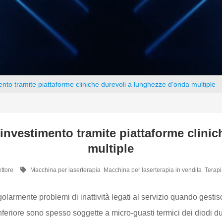
mento tramite piattaforme cliniche durevoli a lunghezze d'onda multiple
l'investimento tramite piattaforme clini
multiple
ettore
Macchina per laserterapia
Macchina per laserterapia in vendita
Terapi
egolarmente problemi di inattività legati al servizio quando gesti
 inferiore sono spesso soggette a micro-guasti termici dei diodi