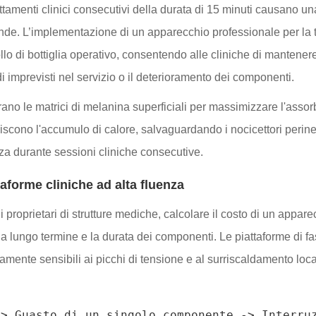
rattamenti clinici consecutivi della durata di 15 minuti causano 
fonde. L’implementazione di un apparecchio professionale per la t
ollo di bottiglia operativo, consentendo alle cliniche di mantene
di imprevisti nel servizio o il deterioramento dei componenti.
o le matrici di melanina superficiali per massimizzare l'assorbime
iscono l'accumulo di calore, salvaguardando i nocicettori perine
nza durante sessioni cliniche consecutive.
ttaforme cliniche ad alta fluenza
e i proprietari di strutture mediche, calcolare il costo di un appar
one a lungo termine e la durata dei componenti. Le piattaforme di
amente sensibili ai picchi di tensione e al surriscaldamento lo
> Guasto di un singolo componente -> Interruz