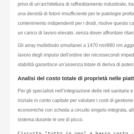
privo di un'architettura di raffreddamento industriale, t
una densità di fotoni insufficiente per le patologie pro
contenimento indipendenti per i diodi, risolve questo c
un carico di lavoro elevato, senza dover affrontare ritar
Gli array multidiodo simultanei a 1470 nm/980 nm aggiran
lavoro degli impulsi dell'ordine dei microsecondi imped
stabilità garantisce un'assenza totale di deriva di pote
Analisi del costo totale di proprietà nelle pia
Per gli specialisti nell’integrazione delle reti sanitarie 
iniziale in conto capitale per valutare i costi di gesti
economiche con scheda a circuito singolo integrata, alt
sistema durante le ore di picco.
Circuito "tutto in uno" a basso costo -