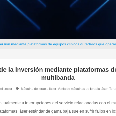
nversión mediante plataformas de equipos clínicos duraderos que opera
de la inversión mediante plataformas d
multibanda
el sector
Máquina de terapia láser
Venta de máquinas de terapia láser
Tera
itualmente a interrupciones del servicio relacionadas con el ma
ataformas láser estándar de gama baja suelen sufrir fallos en l