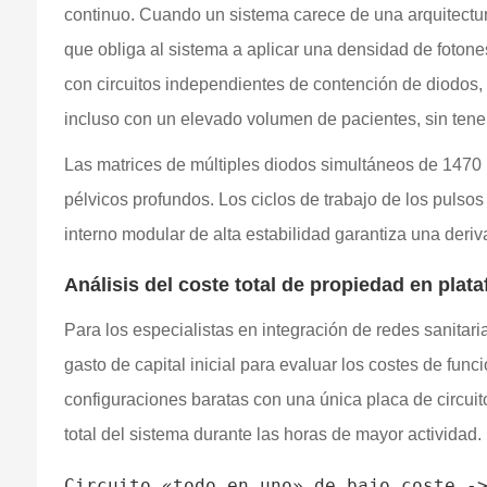
continuo. Cuando un sistema carece de una arquitectura
que obliga al sistema a aplicar una densidad de fotone
con circuitos independientes de contención de diodos, r
incluso con un elevado volumen de pacientes, sin tener
Las matrices de múltiples diodos simultáneos de 1470 
pélvicos profundos. Los ciclos de trabajo de los pulso
interno modular de alta estabilidad garantiza una deriv
Análisis del coste total de propiedad en plata
Para los especialistas en integración de redes sanitaria
gasto de capital inicial para evaluar los costes de fu
configuraciones baratas con una única placa de circuit
total del sistema durante las horas de mayor actividad.
Circuito «todo en uno» de bajo coste ->