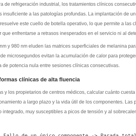
 de refrigeración industrial, los tratamientos clínicos consecu
s insuficiente a las patologías profundas. La implantación de u
esuelve este cuello de botella operativo, lo que permite a las 
 que enfrentarse a retrasos inesperados en el servicio ni al de
nm y 980 nm eluden las matrices superficiales de melanina para
s de microsegundos evitan la acumulación de calor para protege
a de potencia nula entre sesiones clínicas consecutivas.
formas clínicas de alta fluencia
s y los propietarios de centros médicos, calcular cuánto cuesta 
ncionamiento a largo plazo y la vida útil de los componentes. L
o integrado, muy susceptibles a picos de tensión y al sobrecale
 Fallo de un único componente -> Parada total