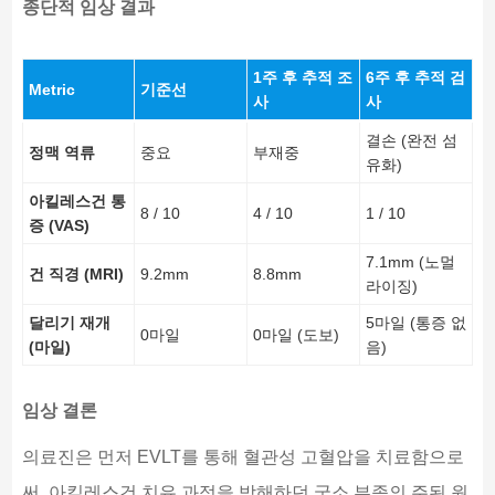
종단적 임상 결과
1주 후 추적 조
6주 후 추적 검
Metric
기준선
사
사
결손 (완전 섬
정맥 역류
중요
부재중
유화)
아킬레스건 통
8 / 10
4 / 10
1 / 10
증 (VAS)
7.1mm (노멀
건 직경 (MRI)
9.2mm
8.8mm
라이징)
달리기 재개
5마일 (통증 없
0마일
0마일 (도보)
(마일)
음)
임상 결론
의료진은 먼저 EVLT를 통해 혈관성 고혈압을 치료함으로
써, 아킬레스건 치유 과정을 방해하던 국소 부종의 주된 원