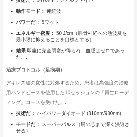
技術だ：
1470nmラジアルファイバー
動作モード：
連続波
パワーだ：
5ワット
エネルギー密度：
50 J/cm（脛骨神経への熱波及を
最小限に抑えることを目標とする）
結果
即座に完全閉塞が得られ、血腫はゼロであっ
た。.
治療プロトコル（足病期）
アキレス腱の変性に対処するため、患者は高強度の治療
用ハンドピースを使用した10セッションの「再生ローデ
ィング」コースを受けた。.
技術だ：
ハイパワーダイオード (810nm/980nm)
モードだ：
スーパーパルス（腱の芯まで深く浸透さ
せる）