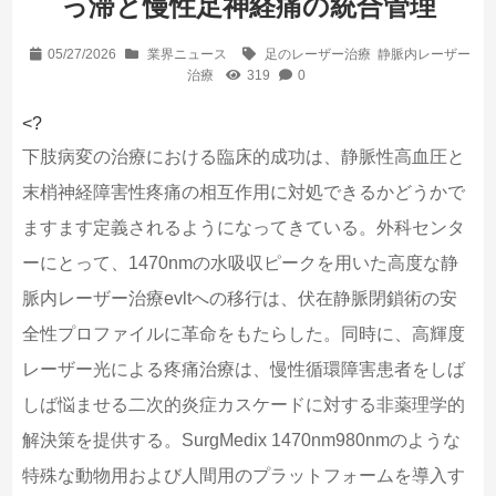
っ滞と慢性足神経痛の統合管理
05/27/2026
業界ニュース
足のレーザー治療
静脈内レーザー
治療
319
0
<?
下肢病変の治療における臨床的成功は、静脈性高血圧と
末梢神経障害性疼痛の相互作用に対処できるかどうかで
ますます定義されるようになってきている。外科センタ
ーにとって、1470nmの水吸収ピークを用いた高度な静
脈内レーザー治療evltへの移行は、伏在静脈閉鎖術の安
全性プロファイルに革命をもたらした。同時に、高輝度
レーザー光による疼痛治療は、慢性循環障害患者をしば
しば悩ませる二次的炎症カスケードに対する非薬理学的
解決策を提供する。SurgMedix 1470nm980nmのような
特殊な動物用および人間用のプラットフォームを導入す