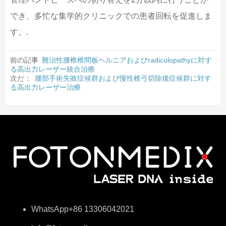
でき、多忙な集学的クリニックでの患者回転を促進しま
す。.
前の記事
難治性腰椎椎間板ヘルニアおよびradiculopathyに対す
る高出力レーザー統合治療
次だ：
腰部手術失敗症候群および慢性椎弓切除後症候群に対す
る高出力レーザー治療
WhatsApp+86 13306042021