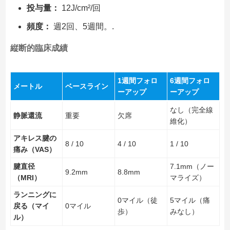
投与量：
12J/cm²/回
頻度：
週2回、5週間。.
縦断的臨床成績
1週間フォロ
6週間フォロ
メートル
ベースライン
ーアップ
ーアップ
なし（完全線
静脈還流
重要
欠席
維化）
アキレス腱の
8 / 10
4 / 10
1 / 10
痛み（VAS）
腱直径
7.1mm（ノー
9.2mm
8.8mm
（MRI）
マライズ）
ランニングに
0マイル（徒
5マイル（痛
戻る（マイ
0マイル
歩）
みなし）
ル）