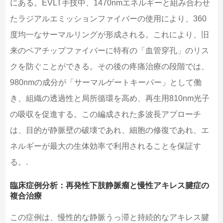
にある。EVLT手技中、1470nmエネルギーと組み合わせ
たラジアルエミッションファイバーの使用により、360
度均一なサーマルリングが形成される。これにより、旧
来のベアチップファイバーに特有の「血管穿孔」のリス
クを防ぐことができる。その後の疼痛治療の段階では、
980nmの成分が「サーマルゲートキーパー」として働
き、組織の透過性と局所循環を高め、再生用810nm光子
の吸収を促進する。この編成された多波長アプローチ
は、目的が静脈壁の破壊であれ、細胞の修復であれ、エ
ネルギーが最大の生体効率で利用されることを保証す
る。.
臨床症例分析：再発性下肢静脈瘤と慢性アキレス腱症の
複合治療
この症例は、慢性的な静脈うっ滞と持続的なアキレス腱