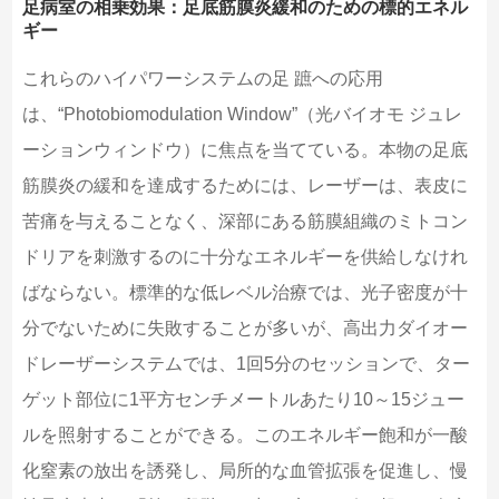
足病室の相乗効果：足底筋膜炎緩和のための標的エネル
ギー
これらのハイパワーシステムの足 蹠への応用
は、“Photobiomodulation Window”（光バイオモ ジュレ
ーションウィンドウ）に焦点を当てている。本物の足底
筋膜炎の緩和を達成するためには、レーザーは、表皮に
苦痛を与えることなく、深部にある筋膜組織のミトコン
ドリアを刺激するのに十分なエネルギーを供給しなけれ
ばならない。標準的な低レベル治療では、光子密度が十
分でないために失敗することが多いが、高出力ダイオー
ドレーザーシステムでは、1回5分のセッションで、ター
ゲット部位に1平方センチメートルあたり10～15ジュー
ルを照射することができる。このエネルギー飽和が一酸
化窒素の放出を誘発し、局所的な血管拡張を促進し、慢