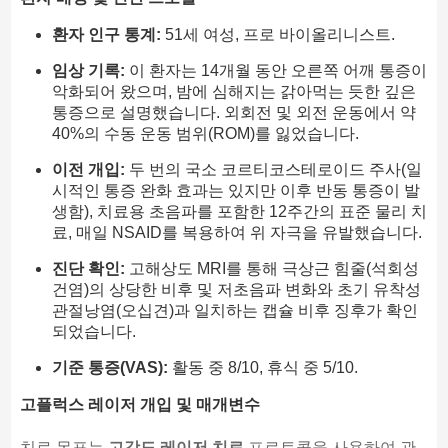
환자 인구 통계:
51세 여성, 프로 바이올리니스트.
임상 기록:
이 환자는 14개월 동안 오른쪽 어깨 통증이
악화되어 왔으며, 밤에 심해지는 갉아먹는 듯한 깊은
통증으로 설명했습니다. 외회전 및 외전 운동에서 약
40%의 수동 운동 범위(ROM)를 잃었습니다.
이전 개입:
두 번의 국소 코르티코스테로이드 주사(일
시적인 통증 완화 효과는 있지만 이후 반동 통증이 발
생함), 치료용 초음파를 포함한 12주간의 표준 물리 치
료, 매일 NSAID를 복용하여 위 자극을 유발했습니다.
진단 확인:
고해상도 MRI를 통해 극상근 힘줄(석회성
건염)의 상당한 비후 및 저초음파 변화와 초기 유착성
관절낭염(오십견)과 일치하는 캡슐 비후 징후가 확인
되었습니다.
기준 통증(VAS):
활동 중 8/10, 휴식 중 5/10.
고플럭스 레이저 개입 및 매개변수
치료 목표는
고강도 레이저 치료
프로토콜을 사용하여 관