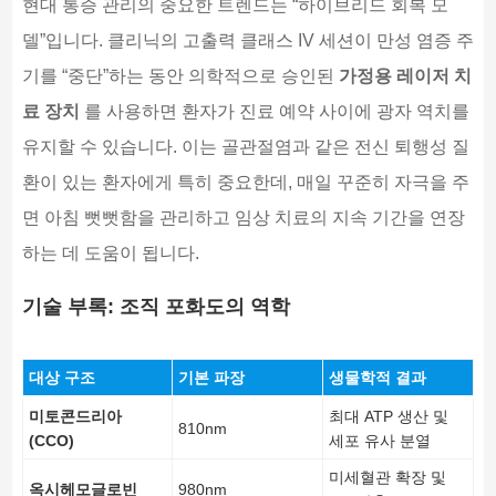
현대 통증 관리의 중요한 트렌드는 “하이브리드 회복 모
델”입니다. 클리닉의 고출력 클래스 IV 세션이 만성 염증 주
기를 “중단”하는 동안 의학적으로 승인된
가정용 레이저 치
료 장치
를 사용하면 환자가 진료 예약 사이에 광자 역치를
유지할 수 있습니다. 이는 골관절염과 같은 전신 퇴행성 질
환이 있는 환자에게 특히 중요한데, 매일 꾸준히 자극을 주
면 아침 뻣뻣함을 관리하고 임상 치료의 지속 기간을 연장
하는 데 도움이 됩니다.
기술 부록: 조직 포화도의 역학
대상 구조
기본 파장
생물학적 결과
미토콘드리아
최대 ATP 생산 및
810nm
(CCO)
세포 유사 분열
미세혈관 확장 및
옥시헤모글로빈
980nm