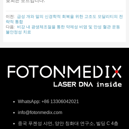
호되는 모드입니다.
이전:
급성 개와 말의 신경학적 회복을 위한 고조도 모달리티의 전
략적 통합
다음:
비강 내 광생체조절을 통한 약제성 비염 및 만성 혈관 운동
불안정성 치료
WhatsApp: +86 13306042021
info@fotonmedix.com
중국 푸젠성 샤먼, 양안 칭화대 연구소, 빌딩 C 4층