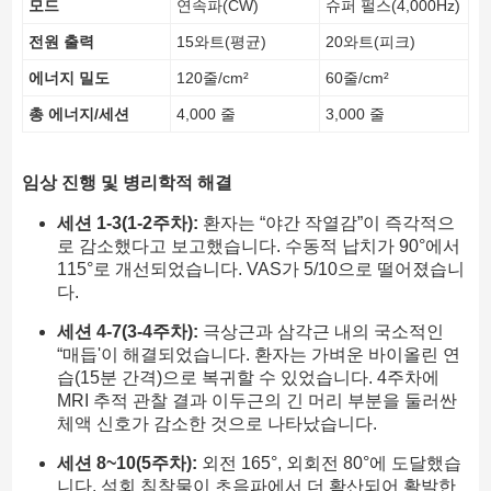
모드
연속파(CW)
슈퍼 펄스(4,000Hz)
전원 출력
15와트(평균)
20와트(피크)
에너지 밀도
120줄/cm²
60줄/cm²
총 에너지/세션
4,000 줄
3,000 줄
임상 진행 및 병리학적 해결
세션 1-3(1-2주차):
환자는 “야간 작열감”이 즉각적으
로 감소했다고 보고했습니다. 수동적 납치가 90°에서
115°로 개선되었습니다. VAS가 5/10으로 떨어졌습니
다.
세션 4-7(3-4주차):
극상근과 삼각근 내의 국소적인
“매듭'이 해결되었습니다. 환자는 가벼운 바이올린 연
습(15분 간격)으로 복귀할 수 있었습니다. 4주차에
MRI 추적 관찰 결과 이두근의 긴 머리 부분을 둘러싼
체액 신호가 감소한 것으로 나타났습니다.
세션 8~10(5주차):
외전 165°, 외회전 80°에 도달했습
니다. 석회 침착물이 초음파에서 더 확산되어 활발한