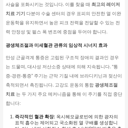
사슬을 포화시키는 것입니다. 이를 찾을 때
최고의 레이저
치료 기기
다분야 수술 센터의 경우 표피의 안전한 열 이완
운동학을 유지하면서 높은 피크 전력을 전달할 수 있는 전
력 안정성 및 펄스 폭 변조에 중점을 두어야 합니다.
광생체조절과 미세혈관 관류의 임상적 시너지 효과
만성 근골격계 통증은 고립된 구조적 장애의 결과인 경우
는 드물며, 대사성 저산소증 상태에 의해 지속됩니다. “통
증-경련-통증” 주기는 근막 기질 내에 브라디키닌과 젖산이
축적되면서 촉진됩니다. 고강도 운동의 통합
광생체조절
치료
는 두 가지 주요 메커니즘을 통해 이 주기를 직접 중단
합니다:
즉각적인 혈관 확장:
옥시헤모글로빈에 의한 광자의
표적 흡수는 제어되고 국소화된 열 구배를 생성합니