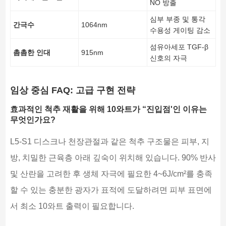
NO 방출
심부 부종 및 통각
간극수
1064nm
수용성 게이팅 감소
섬유아세포 TGF-β
촘촘한 인대
915nm
신호의 자극
임상 중심 FAQ: 고급 구현 전략
효과적인 척추 재활을 위해 10와트가 “진입점'인 이유는
무엇인가요?
L5-S1 디스크나 천장관절과 같은 척추 구조물은 피부, 지
방, 치밀한 근육층 아래 깊숙이 위치해 있습니다. 90% 반사
및 산란을 고려한 후 생체 자극에 필요한 4~6J/cm²를 충족
할 수 있는 충분한 광자가 표적에 도달하려면 피부 표면에
서 최소 10와트 출력이 필요합니다.