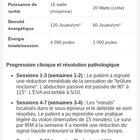
Puissance de
15 watts
20 Watts (crête)
sortie
(moyenne)
Densité
120 Joules/cm²
60 Joules/cm²
énergétique
Énergie
4 000 joules
3 000 joules
totale/session
Progression clinique et résolution pathologique
Sessions 1-3 (semaines 1-2) :
Le patient a signalé
une réduction immédiate de la sensation de “brûlure
nocturne”. L'abduction passive est passée de 90° à
115°. L'EVA est tombé à 5/10.
Sessions 4-7 (semaines 3-4) :
Les “nœuds”
localisés dans le sous-épineux et le deltoïde se sont
résorbés. Le patient a pu reprendre une pratique
légère du violon (intervalles de 15 minutes). Le suivi
par IRM à la semaine 4 a montré une réduction du
signal liquide entourant la tête longue du biceps.