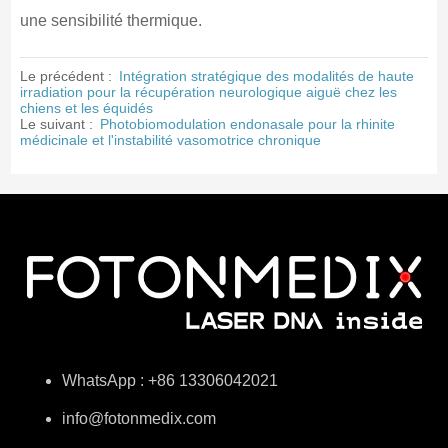
une sensibilité thermique.
Le précédent :
Intégration stratégique des modalités de haute
irradiation pour la récupération neurologique aiguë chez les
chiens et les équidés
Le suivant :
Photobiomodulation endonasale pour la rhinite
médicinale et l'instabilité vasomotrice chronique
WhatsApp : +86 13306042021
info@fotonmedix.com