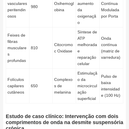
vasculares
Oxihemogl
aumento
Contínua
980
peritendin
obina
da
Modulada
osos
oxigenaçã
por Porta
o
Síntese de
Feixes de
ATP
Onda
fibras
Citocromo
melhorada
contínua
musculare
810
c Oxidase
e
(matriz de
s
reparação
varredura)
profundas
celular
Estimulaçã
Pulso de
Folículos
Complexo
o da
baixa
capilares
650
s de
microcircul
intensidad
cutâneos
melanina
ação
e (100 Hz)
superficial
Estudo de caso clínico: Intervenção com dois
comprimentos de onda na desmite suspensória
crónica