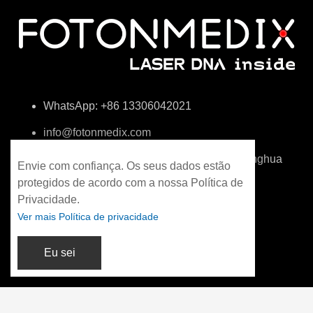
WhatsApp: +86 13306042021
info@fotonmedix.com
4F, Edifício C, Instituto de Investigação Tsinghua
Envie com confiança. Os seus dados estão
do Estreito, Xiamen, Fujian, China
protegidos de acordo com a nossa Política de
Privacidade.
Ver mais Política de privacidade
Eu sei