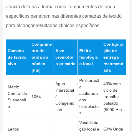
abaixo detalha a forma como comprimentos de onda
específicos penetram nas diferentes camadas de tecido
para alcançar resultados clínicos específicos.
Comprime
Configura
Camada
nto de
Alvo
Efeito
ção de
de tecido
onda do
cromófor
fisiológic
entrega
alvo
núcleo
o primário
o local
recomend
(nm)
ada
Proliferaçã
Água
40% com
Matriz
o
intersticial
ciclo de
Central de
acelerada
1064
/
trabalho
Suspensã
dos
Colagénio
pulsado
o
fibroblasto
tipo I
(5000 Hz)
s
Vasodilata
Leitos
ção local e
60% Onda