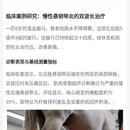
临床案例研究：慢性悬韧带炎的双波长治疗
一匹8岁的温血骟马，曾参加高水平障碍赛，出现左后肢5
级中3级的跛行。该跛行已持续超过十四周，经休息和局
部抗炎治疗后，改善甚微。.
诊断表现与基线测量指标
临床检查显示，左后肢悬韧带近端存在明显的局部肿胀，
且按压时有压痛反应。 肌肉骨骼超声诊断确诊为严重的慢
性近端悬韧带炎。评估显示，核心病变的横截面积为
35%，其特征为纤维排列紊乱及显著的低回声积液。.