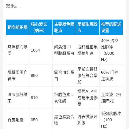
效果。.
核心波长
主要发色团
局部生理效
推荐的配送
靶向组织层
（纳米）
靶点
应
设置
40% 占空
悬浮核心基
间质液 / I
成纤维细胞
比脉冲
1064
质
型胶原蛋白
增殖加速
（5000
Hz）
局部血管舒
肌腱周围血
氧合血红蛋
60% 门控
980
张与氧合增
管床
白
连续波
加
增强ATP合
深层肌纤维
细胞色素 c
连续波（扫
810
成与细胞修
束
氧化酶
描阵列）
复
低强度脉冲
黑色素复合
浅表微循环
真皮毛囊
650
（100
物
刺激
Hz）