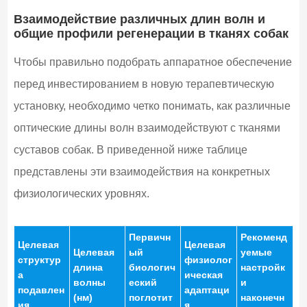
Взаимодействие различных длин волн и
общие профили регенерации в тканях собак
Чтобы правильно подобрать аппаратное обеспечение
перед инвестированием в новую терапевтическую
установку, необходимо четко понимать, как различные
оптические длины волн взаимодействуют с тканями
суставов собак. В приведенной ниже таблице
представлены эти взаимодействия на конкретных
физиологических уровнях.
Первичн
Рекоменд
Целевая
Целевая
Целевая
ый
уемые
структур
физиолог
длина
биологич
настройк
а
ическая
волны
еский
и
подавлен
адаптаци
(нм)
поглотит
наконечн
ия
я