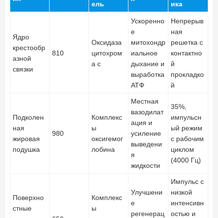
ель
ика
Ускоренно
Непрерыв
е
ная
Ядро
Оксидаза
митохондр
решетка с
крестообр
810
цитохром
иальное
контактно
азной
а с
дыхание и
й
связки
выработка
прокладко
АТФ
й
Местная
35%,
вазодилат
Подколен
Комплекс
импульсн
ация и
ная
ы
ый режим
980
усиление
жировая
оксигемог
с рабочим
выведени
подушка
лобина
циклом
я
(4000 Гц)
жидкости
Импульс с
Улучшени
низкой
Поверхно
Комплекс
е
интенсивн
стные
ы
регенерац
остью и