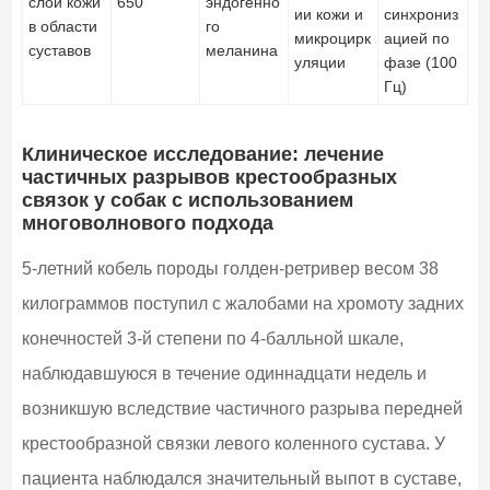
слои кожи
650
эндогенно
ии кожи и
синхрониз
в области
го
микроцирк
ацией по
суставов
меланина
уляции
фазе (100
Гц)
Клиническое исследование: лечение
частичных разрывов крестообразных
связок у собак с использованием
многоволнового подхода
5-летний кобель породы голден-ретривер весом 38
килограммов поступил с жалобами на хромоту задних
конечностей 3-й степени по 4-балльной шкале,
наблюдавшуюся в течение одиннадцати недель и
возникшую вследствие частичного разрыва передней
крестообразной связки левого коленного сустава. У
пациента наблюдался значительный выпот в суставе,