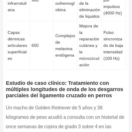
infrarrotuli
oxihemogl
de la
impulsos
ana
obina
eliminación
(4000 Hz)
de líquidos
Mejora de
Capas
la
Pulso
Complejos
dérmicas
reparación
sincroniza
de
articulares
650
cutánea y
do de baja
melanina
superficial
la
intensidad
endógena
es
microcircul
(100 Hz)
ación
Estudio de caso clínico: Tratamiento con
múltiples longitudes de onda de los desgarros
parciales del ligamento cruzado en perros
Un macho de Golden Retriever de 5 años y 38
kilogramos de peso acudió a consulta con un historial de
once semanas de cojera de grado 3 sobre 4 en las