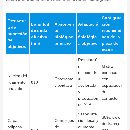
Configura
Estructur
Longitud
Absorben
Adaptació
ción
a de
de onda
te
n
recomend
supresión
objetivo
biológico
fisiológic
ada de la
de
(nm)
primario
a objetivo
pieza de
objetivos
mano
Respiració
n
Matriz
mitocondri
continua
Núcleo del
Citocromo
al
con
ligamento
810
c oxidasa
acelerada
espaciador
cruzado
y
de
producción
contacto
de ATP
Vasodilata
35%, ciclo
Capa
Complejos
ción local y
de trabajo
adiposa
de
aumento
980
por