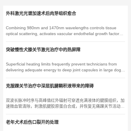
外科激光光谱加速术后肉芽组织愈合
Combining 980nm and 1470nm wavelengths controls tissue
optical scattering, activates vascular endothelial growth factor
release, and eliminates bacterial infection without thermal
damage during non-healing wound management. Chronic non-
突破慢性犬膝关节激光治疗中的热屏障
healin...
Superficial heating limits frequently prevent technicians from
delivering adequate energy to deep joint capsules in large dogs.
When treating chronic cranial cruciate ligament (CCL) deficiency
or advanced stifle osteoarthritis, standard low-power...
克服踝关节治疗中深层肌腱鞘积液带来的障碍
双波长脉冲时序与高峰值红外辐射可穿透充满液体的腱膜组织，加
速微血管清除，刺激肌腱胶原蛋白合成，并恢复无痛踝关节活动范
围。运动医学…….
老年犬术后伤口裂开的处理