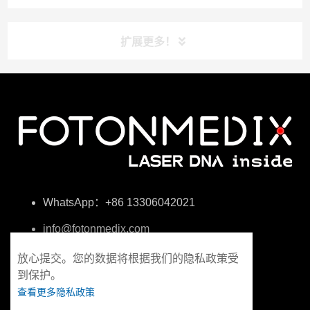
扩展更多！
WhatsApp：+86 13306042021
info@fotonmedix.com
福建省厦门市海峡两岸清华研究院C栋4楼
放心提交。您的数据将根据我们的隐私政策受
到保护。
查看更多隐私政策