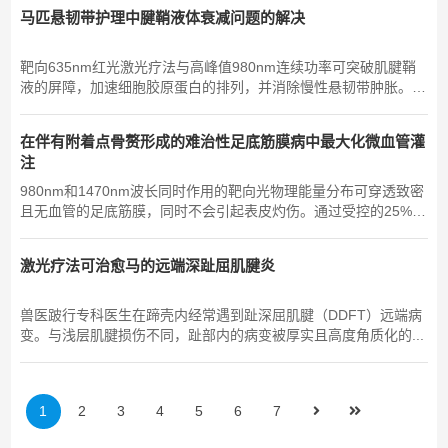
马匹悬韧带护理中腱鞘液体衰减问题的解决
靶向635nm红光激光疗法与高峰值980nm连续功率可突破肌腱鞘
液的屏障，加速细胞胶原蛋白的排列，并消除慢性悬韧带肿胀。治
疗……的马匹运动医学临床医生…….
在伴有附着点骨赘形成的难治性足底筋膜病中最大化微血管灌
注
980nm和1470nm波长同时作用的靶向光物理能量分布可穿透致密
且无血管的足底筋膜，同时不会引起表皮灼伤。通过受控的25%占
空比实现的高峰值功率输出，克服了高声学和光学...
激光疗法可治愈马的远端深趾屈肌腱炎
兽医跛行专科医生在蹄壳内经常遇到趾深屈肌腱（DDFT）远端病
变。与浅层肌腱损伤不同，趾部内的病变被厚实且高度角质化的...
1
2
3
4
5
6
7