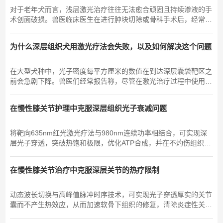
对于老年犬而言，浅层激光治疗往往无法愈合顽固且持续渗液的手
术创面破损。兽医临床医生在进行肿块切除或骨科手术后，经常会
遇到切口线紧张区域愈合停滞的情况，其中…….
为什么深层组织犬用激光疗法会失败，以及如何解决这个问题
在大型犬种中，光子密度每平方厘米的数值在到达深层囊袋靶区之
前会急剧下降。兽医们经常报告称，尽管在激光治疗过程中使用了
额定输出功率，但犬只的恢复指标却停滞不前。T...
在慢性膝关节护理中克服深层组织光子衰减问题
将靶向635nm红光激光疗法与980nm连续功率相结合，可实现深
层光子穿透，突破热饱和极限，优化ATP合成，并在不灼伤组织的
情况下抑制慢性炎症。深层关节…….
在慢性膝关节治疗中克服深层关节的热疗限制
动态波长切换与高峰值脉冲时序技术，可实现光子穿透厚实的关节
囊而不产生热效应，从而加速软骨下组织的修复，清除炎症性关节
液，并恢复关节活动度。物理疗法…….