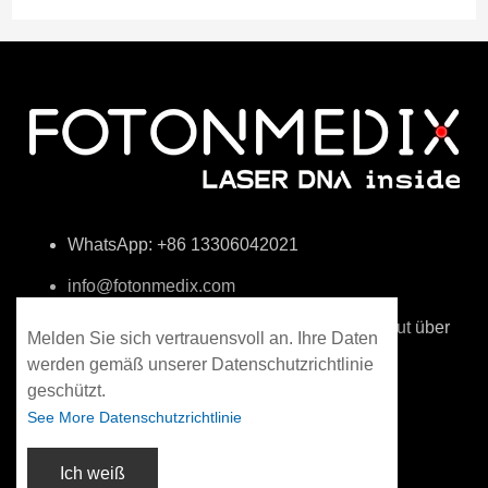
WhatsApp: +86 13306042021
info@fotonmedix.com
4F, Gebäude C, Tsinghua-Forschungsinstitut über
Melden Sie sich vertrauensvoll an. Ihre Daten
die Taiwanstraße, Xiamen, Fujian, China
werden gemäß unserer Datenschutzrichtlinie
geschützt.
See More Datenschutzrichtlinie
Ich weiß