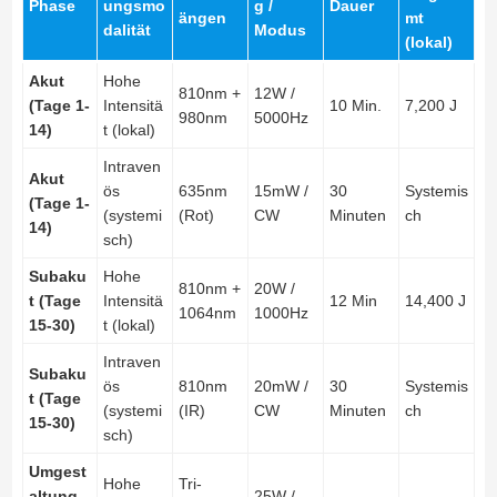
Phase
ungsmo
g /
Dauer
ängen
mt
dalität
Modus
(lokal)
Akut
Hohe
810nm +
12W /
(Tage 1-
Intensitä
10 Min.
7,200 J
980nm
5000Hz
14)
t (lokal)
Intraven
Akut
ös
635nm
15mW /
30
Systemis
(Tage 1-
(systemi
(Rot)
CW
Minuten
ch
14)
sch)
Subaku
Hohe
810nm +
20W /
t (Tage
Intensitä
12 Min
14,400 J
1064nm
1000Hz
15-30)
t (lokal)
Intraven
Subaku
ös
810nm
20mW /
30
Systemis
t (Tage
(systemi
(IR)
CW
Minuten
ch
15-30)
sch)
Umgest
Hohe
Tri-
altung
25W /