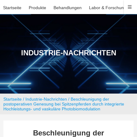
Startseite
Produkte
Behandlungen
Labor & Forschung
U
INDUSTRIE-NACHRICHTEN
Startseite
/
Industrie-Nachrichten
/ Beschleunigung der
postoperativen Genesung bei Spitzenpferden durch integrierte
Hochleistungs- und vaskuläre Photobiomodulation
Beschleunigung der