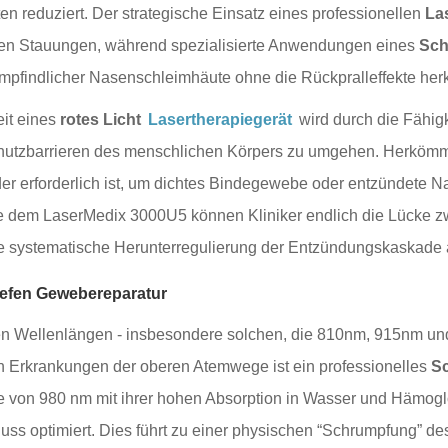
ten reduziert. Der strategische Einsatz eines professionellen
La
ären Stauungen, während spezialisierte Anwendungen eines
Sch
empfindlicher Nasenschleimhäute ohne die Rückpralleffekte her
eit eines
rotes Licht
Lasertherapiegerät
wird durch die Fähigk
hutzbarrieren des menschlichen Körpers zu umgehen. Herkömml
 der erforderlich ist, um dichtes Bindegewebe oder entzündete
e dem LaserMedix 3000U5 können Kliniker endlich die Lücke z
ine systematische Herunterregulierung der Entzündungskaskade
tiefen Gewebereparatur
n Wellenlängen - insbesondere solchen, die 810nm, 915nm und 
n Erkrankungen der oberen Atemwege ist ein professionelles
Sc
 von 980 nm mit ihrer hohen Absorption in Wasser und Hämoglob
ss optimiert. Dies führt zu einer physischen “Schrumpfung” de