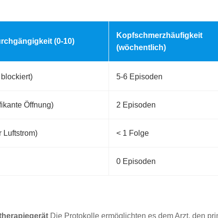
Kopfschmerzhäufigkeit
chgängigkeit (0-10)
(wöchentlich)
 blockiert)
5-6 Episoden
ifikante Öffnung)
2 Episoden
r Luftstrom)
< 1 Folge
0 Episoden
therapiegerät
Die Protokolle ermöglichten es dem Arzt, den 