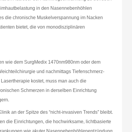
leimhautbelastung in den Nasennebenhöhlen
ebes die chronische Muskelverspannung im Nacken
tienten bietet, die von monodisziplinären
stemen wie dem SurgMedix 1470nm980nm oder dem
Weichteilchirurgie und nachmittags Tiefenschmerz-
ie Lasertherapie kostet, muss man auch die
onischen Schmerzen in derselben Einrichtung
gern.
Klinik an der Spitze des “nicht-invasiven Trends” bleibt.
die Einrichtungen, die hochwirksame, lichtbasierte
n Erkrankungen wie akuter Nasennebenhöhlenentzündung