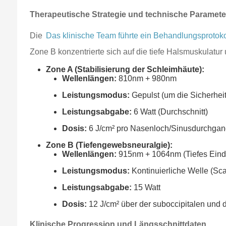
Therapeutische Strategie und technische Paramete
Die
Das klinische Team führte ein Behandlungsprotok
Zone B konzentrierte sich auf die tiefe Halsmuskulat
Zone A (Stabilisierung der Schleimhäute):
Wellenlängen:
810nm + 980nm
Leistungsmodus:
Gepulst (um die Sicherhei
Leistungsabgabe:
6 Watt (Durchschnitt)
Dosis:
6 J/cm² pro Nasenloch/Sinusdurchga
Zone B (Tiefengewebsneuralgie):
Wellenlängen:
915nm + 1064nm (Tiefes Eind
Leistungsmodus:
Kontinuierliche Welle (Sc
Leistungsabgabe:
15 Watt
Dosis:
12 J/cm² über der suboccipitalen und 
Klinische Progression und Längsschnittdaten