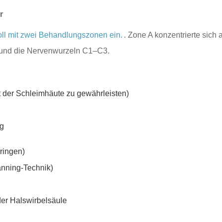
r
oll mit zwei Behandlungszonen ein.
. Zone A konzentrierte sic
ur und die Nervenwurzeln C1–C3.
t der Schleimhäute zu gewährleisten)
ng
ringen)
anning-Technik)
der Halswirbelsäule