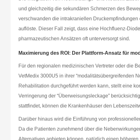
und gleichzeitig die sekundären Schmerzen des Bewe
verschwanden die intrakraniellen Druckempfindungen 
auflöste. Dieser Fall zeigt, dass eine Hochfluenz-Diod
pharmazeutischen Ansätzen oft unterversorgt sind.
Maximierung des ROI: Der Plattform-Ansatz für m
Für den regionalen medizinischen Vertreter oder di
VetMedix 3000U5 in ihrer “modalitätsübergreifenden N
Rehabilitation durchgeführt werden kann, stellt eine k
Verringerung der “Überweisungsleckage” berücksicht
stattfindet, können die Krankenhäuser den Lebenszeitwe
Darüber hinaus wird die Einführung von professionell
Da die Patienten zunehmend über die Nebenwirkungen 
Alternativen anbieten können, natürlich einen höhere