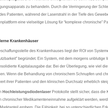
gungsapparats zu behandeln. Durch die Verringerung der Sch
des Patienten, während der Laserstrahl in der Tiefe des Gew
enplattform eine vielseitige Lösung für “komplexe chronische” Pa
oderne Krankenhäuser
e Beschaffungsstelle des Krankenhauses liegt der ROI von Sy
utzbarkeit” begründet. Ein System, mit dem morgens unblutige 
onsolidierte Kapitalausgabe dar. Bei der Überlegung, wie viel d
igen. Wenn die Behandlung von chronischem Schnupfen und chr
rt ihrer Patienten und den klinischen Durchsatz erheblich stei
en
Hochleistungsdiodenlaser
Protokolle stellt sicher, dass die 
chronischer Medikamenteneinnahme aufgeklärt werden, werden 
n Marktanteil erobern. Die Fähigkeit, bei so unterschiedliche