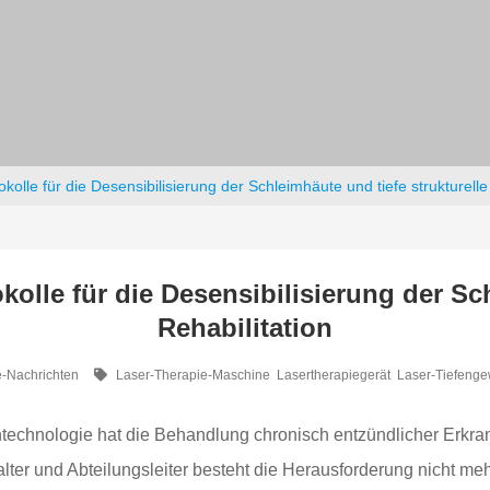
okolle für die Desensibilisierung der Schleimhäute und tiefe strukturelle
kolle für die Desensibilisierung der Sc
Rehabilitation
e-Nachrichten
Laser-Therapie-Maschine
Lasertherapiegerät
Laser-Tiefenge
entechnologie hat die Behandlung chronisch entzündlicher Erk
er und Abteilungsleiter besteht die Herausforderung nicht mehr