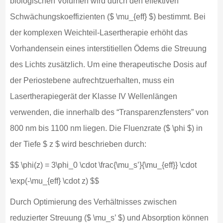
biologischen Volumen wird durch den effektiven
Schwächungskoeffizienten ($ \mu_{eff} $) bestimmt. Bei
der komplexen Weichteil-Lasertherapie erhöht das
Vorhandensein eines interstitiellen Ödems die Streuung
des Lichts zusätzlich. Um eine therapeutische Dosis auf
der Periostebene aufrechtzuerhalten, muss ein
Lasertherapiegerät der Klasse IV Wellenlängen
verwenden, die innerhalb des “Transparenzfensters” von
800 nm bis 1100 nm liegen. Die Fluenzrate ($ \phi $) in
der Tiefe $ z $ wird beschrieben durch:
$$ \phi(z) = 3\phi_0 \cdot \frac{\mu_s’}{\mu_{eff}} \cdot
\exp(-\mu_{eff} \cdot z) $$
Durch Optimierung des Verhältnisses zwischen
reduzierter Streuung ($ \mu_s’ $) und Absorption können