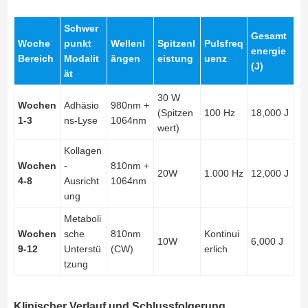
Schwer
Gesamt
Woche
punkt
Wellenl
Spitzenl
Pulsfreq
energie
Bereich
Modalit
ängen
eistung
uenz
(J)
ät
30 W
Wochen
Adhäsio
980nm +
(Spitzen
100 Hz
18,000 J
1-3
ns-Lyse
1064nm
wert)
Kollagen
Wochen
-
810nm +
20W
1.000 Hz
12,000 J
4-8
Ausricht
1064nm
ung
Metaboli
Wochen
sche
810nm
Kontinui
10W
6,000 J
9-12
Unterstü
(CW)
erlich
tzung
Klinischer Verlauf und Schlussfolgerung