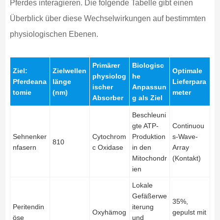
Pferdes interagieren. Die folgende Tabelle gibt einen
Überblick über diese Wechselwirkungen auf bestimmten
physiologischen Ebenen.
Primärer
Biologisc
Ziel:
Zielwellen
Optimale
physiolog
he
Pferdeana
länge
Lieferpara
ischer
Anpassun
tomie
(nm)
meter
Absorber
g als Ziel
Beschleuni
gte ATP-
Continuou
Sehnenker
Cytochrom
Produktion
s-Wave-
810
nfasern
c Oxidase
in den
Array
Mitochondr
(Kontakt)
ien
Lokale
Gefäßerwe
35%,
Peritendin
iterung
Oxyhämog
gepulst mit
öse
und