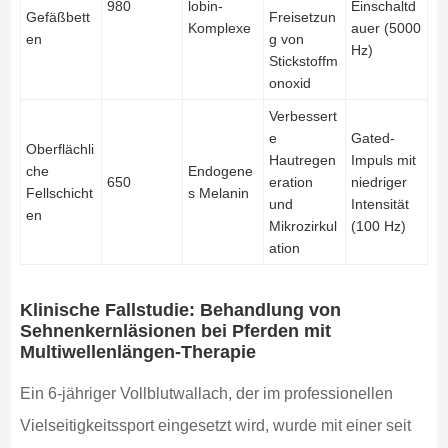
980
lobin-
Einschaltd
Gefäßbett
Freisetzun
Komplexe
auer (5000
en
g von
Hz)
Stickstoffm
onoxid
Verbessert
e
Gated-
Oberflächli
Hautregen
Impuls mit
che
Endogene
650
eration
niedriger
Fellschicht
s Melanin
und
Intensität
en
Mikrozirkul
(100 Hz)
ation
Klinische Fallstudie: Behandlung von
Sehnenkernläsionen bei Pferden mit
Multiwellenlängen-Therapie
Ein 6-jähriger Vollblutwallach, der im professionellen
Vielseitigkeitssport eingesetzt wird, wurde mit einer seit