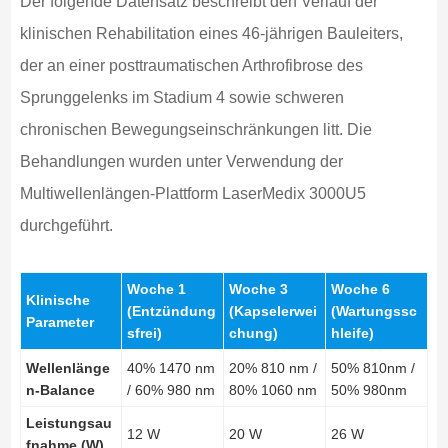
Der folgende Datensatz beschreibt den Verlauf der
klinischen Rehabilitation eines 46-jährigen Bauleiters,
der an einer posttraumatischen Arthrofibrose des
Sprunggelenks im Stadium 4 sowie schweren
chronischen Bewegungseinschränkungen litt. Die
Behandlungen wurden unter Verwendung der
Multiwellenlängen-Plattform LaserMedix 3000U5
durchgeführt.
Woche 1
Woche 3
Woche 6
Klinische
(Entzündung
(Kapselerwei
(Wartungssc
Parameter
sfrei)
chung)
hleife)
Wellenlänge
40% 1470 nm
20% 810 nm /
50% 810nm /
n-Balance
/ 60% 980 nm
80% 1060 nm
50% 980nm
Leistungsau
12 W
20 W
26 W
fnahme (W)