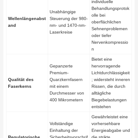
individuelle
Behandlungsprotok
Unabhängige
olle bei
Wellenlängenabst
Steuerung der 980-
oberflächlichen
and
nm- und 1470-nm-
Sehnenproblemen
Laserkreise
oder tiefer
Nervenkompressio
n
Bietet eine
Gepanzerte
hervorragende
Premium-
Lichtdurchlässigkeit
Qualität des
Quarzkernfasern
; widersteht inneren
Faserkerns
mit einem
Rissen, die durch
Durchmesser von
alltägliche
400 Mikrometern
Biegebelastungen
entstehen
Gewährleistet eine
Vollständige
vorhersehbare
Einhaltung der
Energieabgabe und
Regulatorische
Sicherheitsvorschrif
die strikte