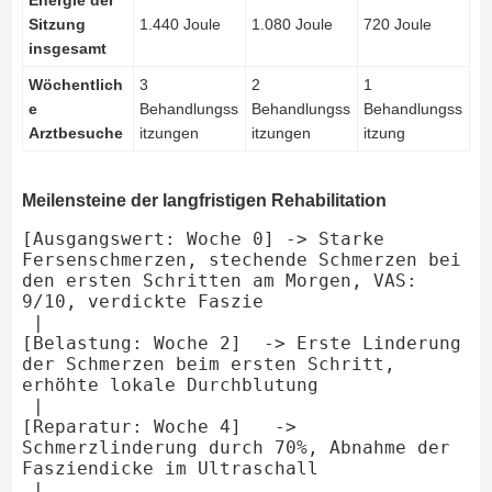
Energie der
Sitzung
1.440 Joule
1.080 Joule
720 Joule
insgesamt
Wöchentlich
3
2
1
e
Behandlungss
Behandlungss
Behandlungss
Arztbesuche
itzungen
itzungen
itzung
Meilensteine der langfristigen Rehabilitation
[Ausgangswert: Woche 0] -> Starke 
Fersenschmerzen, stechende Schmerzen bei 
den ersten Schritten am Morgen, VAS: 
9/10, verdickte Faszie

 |

[Belastung: Woche 2]  -> Erste Linderung 
der Schmerzen beim ersten Schritt, 
erhöhte lokale Durchblutung

 |

[Reparatur: Woche 4]   -> 
Schmerzlinderung durch 70%, Abnahme der 
Fasziendicke im Ultraschall

 |
