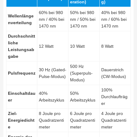
eration)
g)
60% bei 980
50% bei 980
40% bei 980
Wellenlänge
nm / 40% bei
nm / 50% bei
nm / 60% bei
nverteilung
1470 nm
1470 nm
1470 nm
Durchschnitt
liche
12 Watt
10 Watt
8 Watt
Leistungsab
gabe
500 Hz
30 Hz (Gated-
Dauerstrich
Pulsfrequenz
(Superpuls-
Pulse-Modus)
(CW-Modus)
Modus)
100%
Einschaltdau
40%
50%
Durchlaufträg
er
Arbeitszyklus
Arbeitszyklus
er
Ziel-
8 Joule pro
6 Joule pro
4 Joule pro
Energiedicht
Quadratzenti
Quadratzenti
Quadratzenti
e
meter
meter
meter