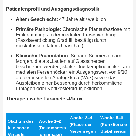
Patientenprofil und Ausgangsdiagnostik
Alter / Geschlecht:
47 Jahre alt / weiblich
Primäre Pathologie:
Chronische Plantarfasziose mit
Einklemmung an der medialen Fersenwölbung
(Fasziaverdickung Grad III, bestätigt durch
muskuloskelettalen Ultraschall)
Klinische Präsentation:
Scharfe Schmerzen am
Morgen, die als „Laufen auf Glasscherben“
beschrieben werden, starke Druckempfindlichkeit am
medialen Fersenhöcker, ein Ausgangswert von 9/10
auf der visuellen Analogskala (VAS) sowie das
Ausbleiben einer Besserung durch herkömmliche
Einlagen oder Kortikosteroid-Injektionen.
Therapeutische Parameter-Matrix
Woche 3–4
Woche 5–6
Stadium des
Woche 1–2
(Phase der
(Funktionale
klinischen
(Dekompress
Nervenregen
Stabilisierun
Verlaufs
ionsphase)