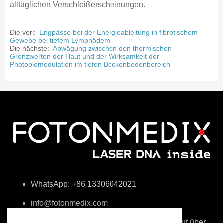
alltäglichen Verschleißerscheinungen.
Die vorl:
Engpässe bei der Energieableitung in fibrotischem
Gewebe bei tiefem Lymphödem
Die nächste:
Abwägung zwischen den thermischen
Grenzwerten der Haut und der Wirksamkeit der
Photobiomodulation im tiefen Beckenbodenbereich
WhatsApp: +86 13306042021
info@fotonmedix.com
4F, Gebäude C, Tsinghua-Forschungsinstitut über