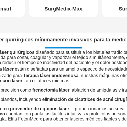
Smart
SurgMedix-Max
Su
er quirúrgicos mínimamente invasivos para la medi
áser quirúrgicos
diseñado para sustituir a los bisturíes tradic
a para cortar, coagular y vaporizar el tejido simultáneamente, 
reducir el tiempo de inactividad del paciente y el dolor postope
a láser
están diseñadas para un amplio espectro de necesidade
mizado para
Terapia láser endovenosa
, nuestras máquinas ofre
 con láser
con cicatrices mínimas.
 precisión como
frenectomía láser
, ablación de amígdalas y tr
s blandos, incluyendo
eliminación de cicatrices de acné cirugí
omo
proveedor de equipos láser
, ...proporcionamos un servic
ico
cuentan con pantallas táctiles intuitivas y protocolos perso
a. Elija FotonMedix para obtener láseres médicos fiables y de