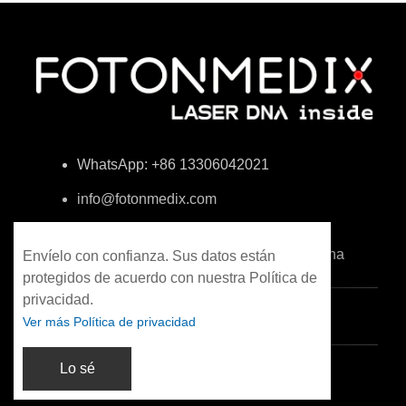
WhatsApp: +86 13306042021
info@fotonmedix.com
4F, Building C, Cross-strait Tsinghua
Research Institute, Xiamen, Fujian, China
Envíelo con confianza. Sus datos están
protegidos de acuerdo con nuestra Política de
privacidad.
Ver más Política de privacidad
Lo sé