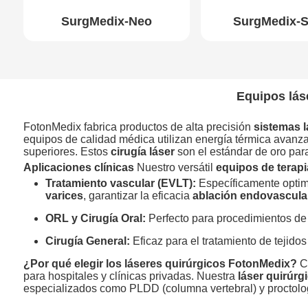
SurgMedix-Neo
SurgMedix-
Equipos lás
FotonMedix fabrica productos de alta precisión
sistemas l
equipos de calidad médica utilizan energía térmica avanzad
superiores. Estos
cirugía láser
son el estándar de oro para 
Aplicaciones clínicas
Nuestro versátil
equipos de terapi
Tratamiento vascular (EVLT):
Específicamente opti
varices
, garantizar la eficacia
ablación endovascular
ORL y Cirugía Oral:
Perfecto para procedimientos de
Cirugía General:
Eficaz para el tratamiento de tejido
¿Por qué elegir los láseres quirúrgicos FotonMedix?
C
para hospitales y clínicas privadas. Nuestra
láser quirúrg
especializados como PLDD (columna vertebral) y proctologí