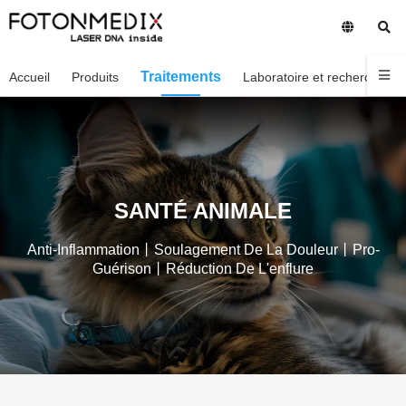
Traitements
Accueil
Produits
Laboratoire et recherche
SANTÉ ANIMALE
Anti-Inflammation丨soulagement De La Douleur丨pro-
Guérison丨réduction De L'enflure