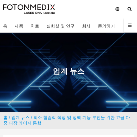
홈
제품
치료
실험실 및 연구
회사
문의하기
업계 뉴스
홈
/
업계 뉴스
/ 최소 침습적 직장 및 정맥 기능 부전을 위한 고급 다
중 파장 레이저 통합