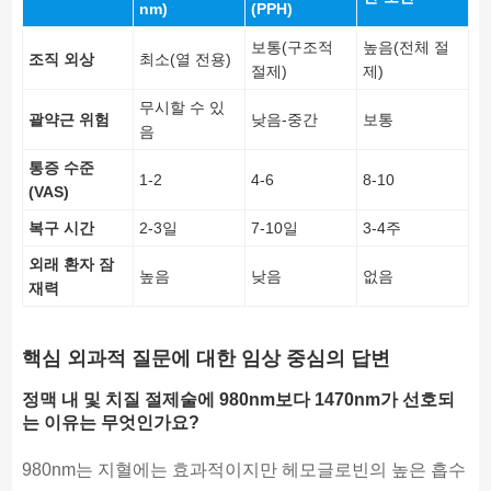
nm)
(PPH)
보통(구조적
높음(전체 절
조직 외상
최소(열 전용)
절제)
제)
무시할 수 있
괄약근 위험
낮음-중간
보통
음
통증 수준
1-2
4-6
8-10
(VAS)
복구 시간
2-3일
7-10일
3-4주
외래 환자 잠
높음
낮음
없음
재력
핵심 외과적 질문에 대한 임상 중심의 답변
정맥 내 및 치질 절제술에 980nm보다 1470nm가 선호되
는 이유는 무엇인가요?
980nm는 지혈에는 효과적이지만 헤모글로빈의 높은 흡수