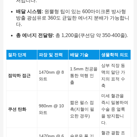
저입니다.
배달 시스템:
원뿔형 팁이 있는 600마이크론 방사형
방출 광섬유로 360도 균일한 에너지 분배가 가능합니
다.
총 에너지 전달량:
총 1,200줄(쿠션당 약 350-400줄).
절차 단계
파장 및 전력
배달 기술
생물학적 의도
상부 직장 동
1.5mm 천공을
1470nm @ 8
맥의 말단 가
점막하 접근
통한 역행 인
와트
지의 표적 수
출
축
미세 혈관을
짧은 펄스 접
즉시 밀봉하여
980nm @ 10
쿠션 탄화
촉(지혈이 필
수술 중 얼룩
와트
요한 경우)
을 방지합니
다.
혈관 결합 조
1470nm @ 6
슬로우 풀 기