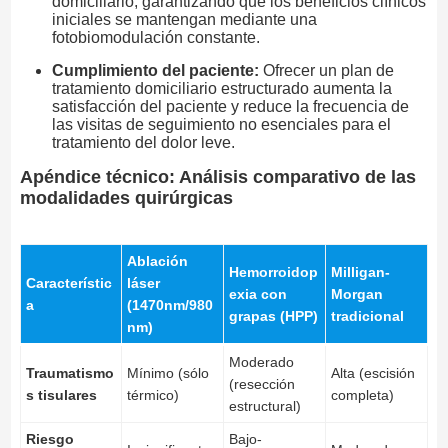
domiciliario, garantizando que los beneficios clínicos
iniciales se mantengan mediante una
fotobiomodulación constante.
Cumplimiento del paciente:
Ofrecer un plan de
tratamiento domiciliario estructurado aumenta la
satisfacción del paciente y reduce la frecuencia de
las visitas de seguimiento no esenciales para el
tratamiento del dolor leve.
Apéndice técnico: Análisis comparativo de las
modalidades quirúrgicas
Ablación
Hemorroidop
Milligan-
Característic
láser
exia con
Morgan
a
(1470nm/980
grapas (HPP)
tradicional
nm)
Moderado
Traumatismo
Mínimo (sólo
Alta (escisión
(resección
s tisulares
térmico)
completa)
estructural)
Riesgo
Bajo-