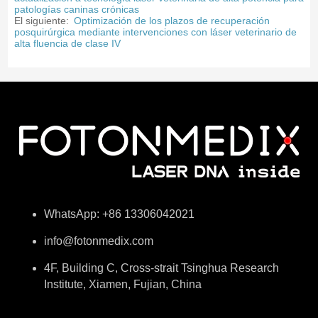
patologías caninas crónicas
El siguiente:
Optimización de los plazos de recuperación
posquirúrgica mediante intervenciones con láser veterinario de
alta fluencia de clase IV
WhatsApp: +86 13306042021
info@fotonmedix.com
4F, Building C, Cross-strait Tsinghua Research
Institute, Xiamen, Fujian, China