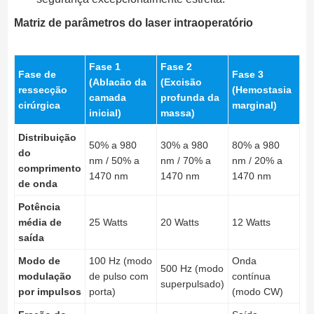
Matriz de parâmetros do laser intraoperatório
Fase 1
Fase 2
Fase de
Fase 3
(Ablacão da
(Excisão
ressecção
(Hemostasia
camada
profunda da
cirúrgica
marginal)
inicial)
massa)
Distribuição
50% a 980
30% a 980
80% a 980
do
nm / 50% a
nm / 70% a
nm / 20% a
comprimento
1470 nm
1470 nm
1470 nm
de onda
Potência
média de
25 Watts
20 Watts
12 Watts
saída
Modo de
100 Hz (modo
Onda
500 Hz (modo
modulação
de pulso com
contínua
superpulsado)
por impulsos
porta)
(modo CW)