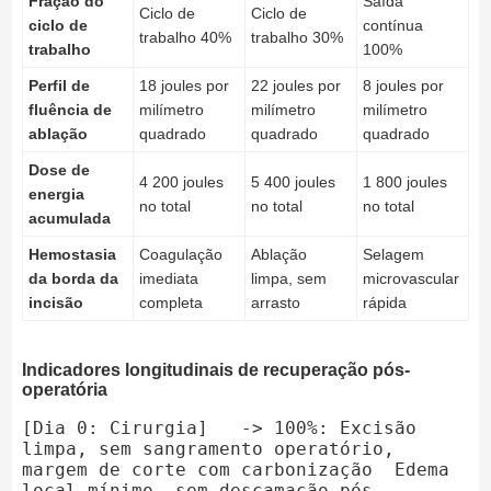
Fração do
Saída
Ciclo de
Ciclo de
ciclo de
contínua
trabalho 40%
trabalho 30%
trabalho
100%
Perfil de
18 joules por
22 joules por
8 joules por
fluência de
milímetro
milímetro
milímetro
ablação
quadrado
quadrado
quadrado
Dose de
4 200 joules
5 400 joules
1 800 joules
energia
no total
no total
no total
acumulada
Hemostasia
Coagulação
Ablação
Selagem
da borda da
imediata
limpa, sem
microvascular
incisão
completa
arrasto
rápida
Indicadores longitudinais de recuperação pós-
operatória
[Dia 0: Cirurgia]   -> 100%: Excisão 
limpa, sem sangramento operatório, 
margem de corte com carbonização  Edema 
local mínimo, sem descamação pós-