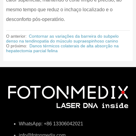
mesmo tempo que reduz o inchaço localizado e o
desconforto pós-operatório.
O anterior:
Contornar as variações da barreira do subpelo
denso na tendinopatia do músculo supraespinhoso canino
O próximo:
Danos térmicos colaterais de alta absorção na
hepatectomia parcial felina
WhatsApp: +86 13306042021
info@fotonmedix.com