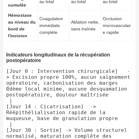
au total
au total
au total
cumulée
Hémostase
Coagulation
Occlusion
au niveau du
Ablation nette,
immédiate
microvasculair
bord de
sans traînée
complète
e rapide
l'incision
Indicateurs longitudinaux de la récupération
postopératoire
[Jour 0 : Intervention chirurgicale]   -
> Excision propre 100%, aucun saignement 
opératoire, carbonisation des marges  
Œdème local minime, aucune desquamation 
postopératoire, douleur maîtrisée

 |

[Jour 14 : Cicatrisation]  -> 
Réépithélialisation rapide de la 
muqueuse, base de granulation propre

 |

[Jour 30 : Sortie] -> Volume structurel 
normalisé, maturation complète des 