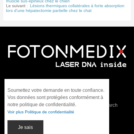
muscle sus-épineux chez le chien
Le suivant :
Lésions thermiques collatérales à forte absorption
lors d'une hépatectomie partielle chez le chat
WhatsApp : +86 13306042021
Soumettez votre demande en toute confiance.
info@fotonmedix.com
Vos données sont protégées conformément à
notre politique de confidentialité.
4F, Building C, Cross-strait Tsinghua Research
Voir plus Politique de confidentialité
Institute, Xiamen, Fujian, Chine
Je sais