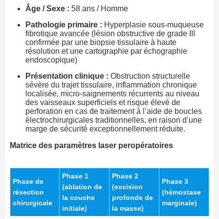
Âge / Sexe :
58 ans / Homme
Pathologie primaire :
Hyperplasie sous-muqueuse
fibrotique avancée (lésion obstructive de grade III
confirmée par une biopsie tissulaire à haute
résolution et une cartographie par échographie
endoscopique)
Présentation clinique :
Obstruction structurelle
sévère du trajet tissulaire, inflammation chronique
localisée, micro-saignements récurrents au niveau
des vaisseaux superficiels et risque élevé de
perforation en cas de traitement à l’aide de boucles
électrochirurgicales traditionnelles, en raison d’une
marge de sécurité exceptionnellement réduite.
Matrice des paramètres laser peropératoires
Phase 1
Phase 2
Phase de
Phase 3
(ablation de
(excision
résection
(hémostase
la couche
profonde de
chirurgicale
marginale)
initiale)
la masse)