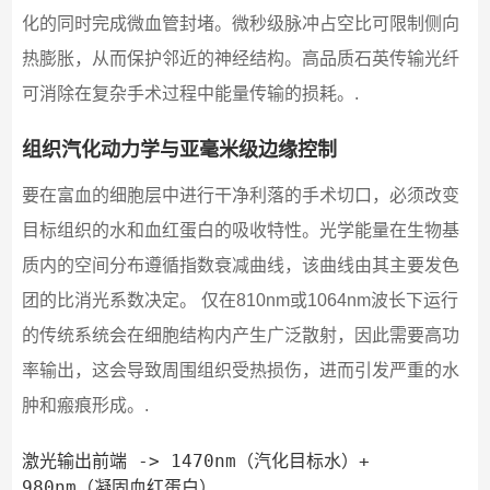
化的同时完成微血管封堵。微秒级脉冲占空比可限制侧向
热膨胀，从而保护邻近的神经结构。高品质石英传输光纤
可消除在复杂手术过程中能量传输的损耗。.
组织汽化动力学与亚毫米级边缘控制
要在富血的细胞层中进行干净利落的手术切口，必须改变
目标组织的水和血红蛋白的吸收特性。光学能量在生物基
质内的空间分布遵循指数衰减曲线，该曲线由其主要发色
团的比消光系数决定。 仅在810nm或1064nm波长下运行
的传统系统会在细胞结构内产生广泛散射，因此需要高功
率输出，这会导致周围组织受热损伤，进而引发严重的水
肿和瘢痕形成。.
激光输出前端 -> 1470nm（汽化目标水）+ 
980nm（凝固血红蛋白）
