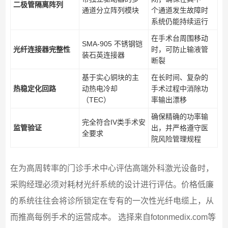
二极管隔离阵列
通道分立阵列模块
个通道发生故障时
系统仍能持续运行
在手术台周围移动
SMA-905 不锈钢铠
光纤连接器完整性
时，可防止输液管
装石英连接器
断裂
基于实心铜块的主
在长时间、复杂的
热稳定化回路
动热电冷却
手术过程中消除功
（TEC）
率输出漂移
确保精确的功率输
完全符合IV类手术安
监管验证
出，并严格遵守医
全要求
院风险管理规程
在为高周转率的门诊手术中心评估高端外科激光设备时，
采购经理必须对耗材光纤系统的设计进行评估。价格低廉
的系统往往会将诊所锁定在专有的一次性光纤电缆上，从
而推高每例手术的运营成本。 选择来自fotonmedix.com等