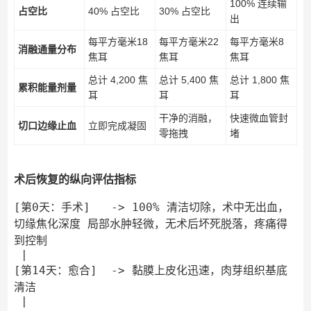
100% 连续输
占空比
40% 占空比
30% 占空比
出
每平方毫米18
每平方毫米22
每平方毫米8
消融通量分布
焦耳
焦耳
焦耳
总计 4,200 焦
总计 5,400 焦
总计 1,800 焦
累积能量剂量
耳
耳
耳
干净的消融，
快速微血管封
切口边缘止血
立即完成凝固
零拖拽
堵
术后恢复的纵向评估指标
[第0天：手术]   -> 100% 清洁切除，术中无出血，
切缘焦化深度 局部水肿轻微，无术后坏死脱落，疼痛得
到控制

 |

[第14天：愈合]  -> 黏膜上皮化迅速，肉芽组织基底
清洁

 |
