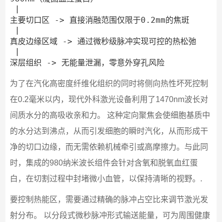
 |

主要切口区 -> 直接消融范围仅限于0.2mm的焦斑

 |

真皮边缘区域 -> 通过微秒级脉冲实现可控的热松弛

 |

为了在汽化高密度纤维化组织的同时将侧向热性坏死控制
在0.2毫米以内，现代外科激光设备利用了1470nm波长对
间质水分的高吸收亲和力。 这种定向聚焦会使细胞基质中
的水分达到沸点，从而引发细胞的瞬时汽化，从而形成干
净的切口边缘，而无需依赖机械牵引或高摩擦力。与此同
时，集成的980纳米波长组件会针对含氧和脱氧血红蛋
白，在切割过程中封堵微小血管，以保持清晰的视野。.
要控制热能区，需要通过精确的脉冲占空比来调节激光发
射分布。 以分段式微秒脉冲形式输送能量，可为周围健康