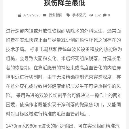
损伤降至最低
07/02/2026
行业新闻
手术激光
162
0
进行深部内镜或开放性软组织切除术的外科医生，通常面
临着在实现快速止血与尽量减少侧向热性坏死之间存在的
技术矛盾。 标准电凝器和传统单波长设备释放的热能较为
粗糙，会导致大面积炭化、术后坏死组织脱落，并延长患
者的恢复期。在靠近脆弱的神经束或高度血管化的内脏屏
障附近进行切割时，由于无法精确控制光束穿透深度，存
在意外穿孔或导致相邻健康组织层发生不可逆热损伤的风
险。 采用先进的双波长切割平台可解决这一操作上的两难
困境，使操作者既能实现干净利落的微聚焦切口，又能同
时对目标区域进行精准的毛细血管封堵。.
1470nm和980nm波长的同步输出，可在实现组织精准汽