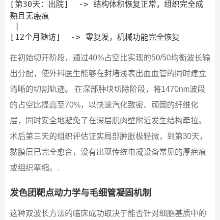
[第30天：出院]  -> 结构体积恢复正常，组织完全成
熟且无瘢痕

 |

在初始切开阶段，通过40%占空比实现的50/50均衡波长输
出分配，使外科医生能够在封堵浅表出血血管的同时建立
清晰的切割轨迹。 在深部肿块切除阶段，将1470nm波段
的占空比提高至70%，以快速汽化致密、顽固的纤维化
层，同时安全地避免了在深层肌肉壁附近发生结构牵拉。
术后第三天的组织评估证实局部肿胀极轻微，到第30天，
黏膜层已完全愈合，没有出现传统电凝设备常见的厚疤痕
或组织挛缩。.
发色团靶点动力学与毛细管凝固机制
这种双波长方法的临床成功取决于能否针对细胞基质中的