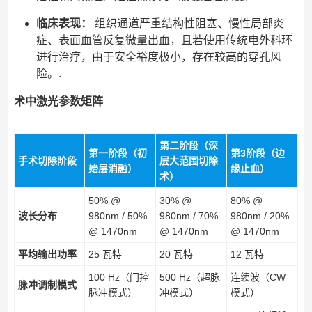
临床表现：
组织通道严重结构性阻塞、慢性局部炎
症、表面血管反复微量出血，且若使用传统电外科环
进行治疗，由于安全裕度极小，存在较高的穿孔风
险。.
术中激光参数矩阵
第二阶段（深
第一阶段（初
第3阶段（边
手术切除阶段
层大范围切除
始层消融）
缘止血）
术）
50% @
30% @
80% @
波长分布
980nm / 50%
980nm / 70%
980nm / 20%
@ 1470nm
@ 1470nm
@ 1470nm
平均输出功率
25 瓦特
20 瓦特
12 瓦特
100 Hz（门控
500 Hz（超脉
连续波（CW
脉冲调制模式
脉冲模式）
冲模式）
模式）