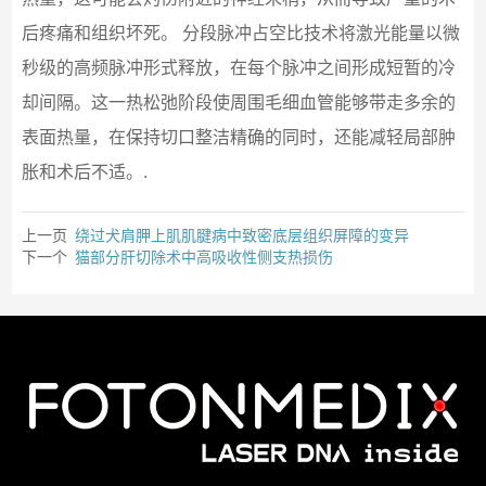
后疼痛和组织坏死。 分段脉冲占空比技术将激光能量以微
秒级的高频脉冲形式释放，在每个脉冲之间形成短暂的冷
却间隔。这一热松弛阶段使周围毛细血管能够带走多余的
表面热量，在保持切口整洁精确的同时，还能减轻局部肿
胀和术后不适。.
上一页
绕过犬肩胛上肌肌腱病中致密底层组织屏障的变异
下一个
猫部分肝切除术中高吸收性侧支热损伤