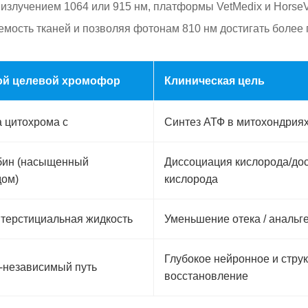
 излучением 1064 или 915 нм, платформы VetMedix и Horse
емость тканей и позволяя фотонам 810 нм достигать более
ой целевой хромофор
Клиническая цель
 цитохрома с
Синтез АТФ в митохондрия
бин (насыщенный
Диссоциация кислорода/до
дом)
кислорода
нтерстициальная жидкость
Уменьшение отека / анальг
Глубокое нейронное и стру
-независимый путь
восстановление