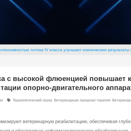
нтенсивностью потока IV класса улучшает клинические результаты
са с высокой флюенцией повышает к
тации опорно-двигательного аппара
ии
Терапевтический лазер
Ветеринарная лазерная терапия
Ветеринар
изируют ветеринарную реабилитацию, обеспечивая глубок
ения и обеспечивая нефармакологическое обезболивание, 