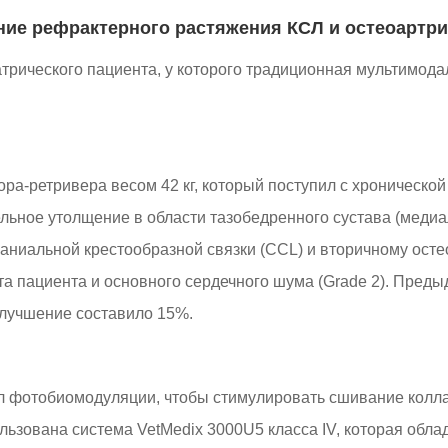
ие рефрактерного растяжения КСЛ и остеоартрит
атрического пациента, у которого традиционная мультимода
ра-ретривера весом 42 кг, который поступил с хронической 
ьное утолщение в области тазобедренного сустава (медиал
аниальной крестообразной связки (CCL) и вторичному остео
та пациента и основного сердечного шума (Grade 2). Пред
улучшение составило 15%.
л фотобиомодуляции, чтобы стимулировать сшивание коллаг
льзована система VetMedix 3000U5 класса IV, которая обл