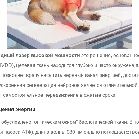
одный лазер высокой мощности
это решение, основанное
(IVDD), целевая ткань находится глубоко и часто окруже
 позволяет врачу насытить нервный канал энергией, доста
 ускоренная регенерация нейронов является отличительной
т самостоятельное передвижение в сжатые сроки.
щения энергии
обусловлено “оптическим окном” биологической ткани. В то
я насоса АТФ), длина волны 980 нм сильно поглощается во