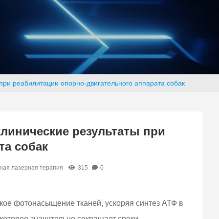
 при реабилитации опорно-двигательного аппарата собак
линические результаты при
та собак
ная лазерная терапия
315
0
ое фотонасыщение тканей, ускоряя синтез АТФ в
которое значительно сокращает сроки