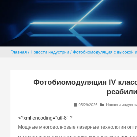
Главная
/
Новости индустрии
/ Фотобиомодуляция с высокой и
Фотобиомодуляция IV клас
реабили
05/29/2026
Новости индустр
<?xml encoding="utf-8" ?
Мощные многоволновые лазерные технологии оптим
митохондриях для устранения хронического воспал