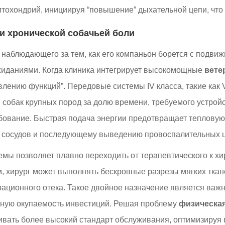
итохондрий, инициируя “повышение” дыхательной цепи, что 
и хронической собачьей боли
 наблюдающего за тем, как его компаньон борется с подвиж
ожиданиями. Когда клиника интегрирует высокомощные
вете
влению функций”. Передовые системы IV класса, такие как
собак крупных пород за долю времени, требуемого устройств
ребование. Быстрая подача энергии предотвращает теплов
 сосудов и последующему выведению провоспалительных цит
емы позволяет плавно переходить от терапевтического к хи
 хирург может выполнять бескровные разрезы мягких тканей
ационного отека. Такое двойное назначение является важ
нную окупаемость инвестиций. Решая проблему
физическа
ивать более высокий стандарт обслуживания, оптимизируя 