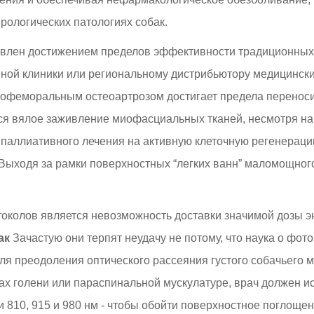
рологических патологиях собак.
ловлен достижением пределов эффективности традиционных
ной клиники или региональному дистрибьютору медицински
софеморальным остеоартрозом достигает предела перенос
ся вялое заживление миофасциальных тканей, несмотря на
 паллиативного лечения на активную клеточную регенераци
 Выходя за рамки поверхностных “легких ванн” маломощног
околов является невозможность доставки значимой дозы э
ак
Зачастую они терпят неудачу не потому, что наука о фот
для преодоления оптического рассеяния густого собачьего
ах голени или параспинальной мускулатуре, врач должен и
 810, 915 и 980 нм - чтобы обойти поверхностное поглощен