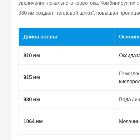
увеличения локального кровотока. Комбинируя их с
980 нм создает “тепловой шлюз”, повышая проница
Длина волны
Основн
810 нм
Оксидаза
Гемогло
915 нм
кислоро
980 нм
Вода / и
1064 нм
Меланин