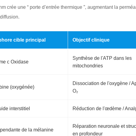
nm crée une “ porte d’entrée thermique ”, augmentant la perméa
iffusion.
ore cible principal
Objectif clinique
Synthèse de l'ATP dans les
me c Oxidase
mitochondries
Dissociation de l'oxygène / A
ine (oxygénée)
O₂
ide interstitiel
Réduction de l'œdème / Anal
Réparation neuronale et struc
épendante de la mélanine
en profondeur