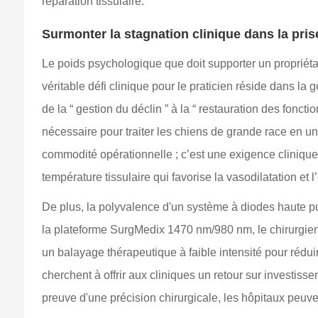
réparation tissulaire.
Surmonter la stagnation clinique dans la pris
Le poids psychologique que doit supporter un propriéta
véritable défi clinique pour le praticien réside dans l
de la “ gestion du déclin ” à la “ restauration des fonc
nécessaire pour traiter les chiens de grande race en une
commodité opérationnelle ; c’est une exigence clinique
température tissulaire qui favorise la vasodilatation et 
De plus, la polyvalence d'un système à diodes haute pui
la plateforme SurgMedix 1470 nm/980 nm, le chirurgien 
un balayage thérapeutique à faible intensité pour rédu
cherchent à offrir aux cliniques un retour sur investi
preuve d'une précision chirurgicale, les hôpitaux peuv