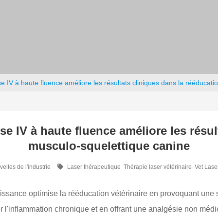
 IV à haute fluence améliore les résultats cliniques dans la rééducat
 IV à haute fluence améliore les résul
musculo-squelettique canine
elles de l'industrie
Laser thérapeutique
Thérapie laser vétérinaire
Vet Lase
issance optimise la rééducation vétérinaire en provoquant une 
er l'inflammation chronique et en offrant une analgésie non mé