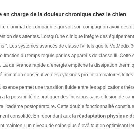
e en charge de la douleur chronique chez le chien
ire d'animal de compagnie qui voit son compagnon avoir des diff
a gestion des attentes. Lorsqu'une clinique intègre des équipemen
tions ”. Les systèmes avancés de classe IV, tels que le VetMedix
 fraction du temps requis par les appareils de classe III. Cette
. La délivrance rapide d’énergie empêche la dissipation thermiq
l’élimination consécutive des cytokines pro-inflammatoires telles 
ssance permet une transition fluide entre les applications théra
a la possibilité de pratiquer des incisions sans effusion de sa
ire l'œdème postopératoire. Cette double fonctionnalité constit
ssement consolidé. En répondant aux
la réadaptation physique 
ent maintenir un niveau de soins plus élevé tout en optimisant