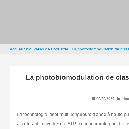
Accueil
/
Nouvelles de l'industrie
/ La photobiomodulation de classe
La photobiomodulation de classe
05/29/2026
Nouv
La technologie laser multi-longueurs d'onde à haute pu
accélérant la synthèse d'ATP mitochondriale pour trait