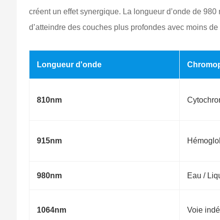
créent un effet synergique. La longueur d’onde de 980 
d’atteindre des couches plus profondes avec moins de d
Longueur d'onde
Chromoph
810nm
Cytochro
915nm
Hémoglob
980nm
Eau / Liqu
1064nm
Voie ind