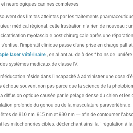
s et neurologiques canines complexes.
souvent des limites atteintes par les traitements pharmaceutique
ibuteur médical régional, cette frustration n’a rien de nouveau : 
 cicatrisation myofasciale post-chirurgicale après une réparatio
'enlise, l'impératif clinique passe d'une prise en charge palliat
apie laser vétérinaire
, en allant au-delà des “ bains de lumièr
e des systèmes médicaux de classe IV.
 rééducation réside dans l'incapacité à administrer une dose d'
s
échoue souvent non pas parce que la science de la photobiomod
r la diffusion optique causée par le pelage dense du chien et l
ation profonde du genou ou de la musculature paravertébrale, le
nêtres de 810 nm, 915 nm et 980 nm — afin de contourner l’absor
t les mitochondries cibles, déclenchant ainsi la “ régulation à la