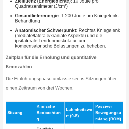
Zielfluenz (Energiedichte):
10 Joule pro
Quadratzentimeter (J/cm²)
Gesamtlieferenergie:
1.200 Joule pro Kniegelenk-
Behandlung
Anatomischer Schwerpunkt:
Rechtes Kniegelenk
(mediale/laterale/kraniale Aspekte) und die
ipsilaterale Lendenmuskulatur, um
kompensatorische Belastungen zu beheben.
Zeitplan für die Erholung und quantitative
Kennzahlen:
Die Einführungsphase umfasste sechs Sitzungen über
einen Zeitraum von drei Wochen.
Klinische
Passiver
Lahmheitswe
Sitzung
Beobachtun
Bewegungsu
rt (0-5)
g
mfang (ROM)