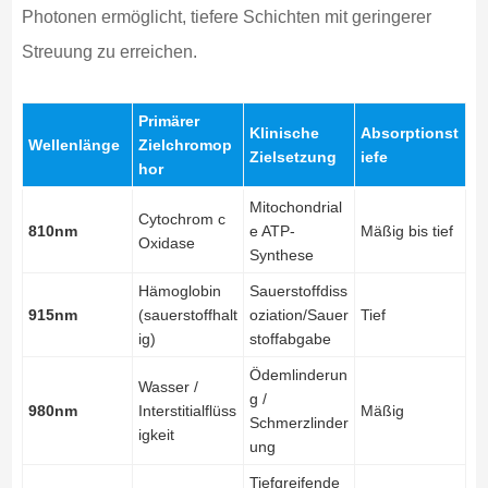
Photonen ermöglicht, tiefere Schichten mit geringerer
Streuung zu erreichen.
Primärer
Klinische
Absorptionst
Wellenlänge
Zielchromop
Zielsetzung
iefe
hor
Mitochondrial
Cytochrom c
810nm
e ATP-
Mäßig bis tief
Oxidase
Synthese
Hämoglobin
Sauerstoffdiss
915nm
(sauerstoffhalt
oziation/Sauer
Tief
ig)
stoffabgabe
Ödemlinderun
Wasser /
g /
980nm
Interstitialflüss
Mäßig
Schmerzlinder
igkeit
ung
Tiefgreifende