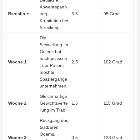
Deutliche
Abwehrspann
Basislinie
ung,
3.5
95 Grad
Krepitation bei
Streckung.
Die
Schwellung im
Gelenk hat
nachgelassen
Woche 1
2.5
102 Grad
, der Patient
möchte
Spaziergänge
unternehmen.
Gleichmäßige
Woche 2
Gewichtsverte
1.5
115 Grad
ilung im Trab.
Rückgang des
tastbaren
Ödems,
Woche 3
0.5
128 Grad