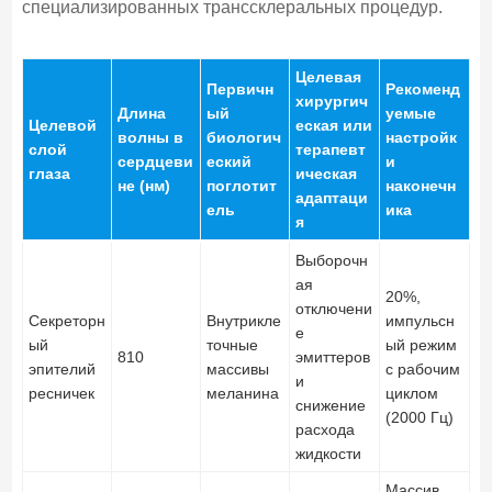
специализированных транссклеральных процедур.
Целевая
Первичн
Рекоменд
хирургич
Длина
ый
уемые
Целевой
еская или
волны в
биологич
настройк
слой
терапевт
сердцеви
еский
и
глаза
ическая
не (нм)
поглотит
наконечн
адаптаци
ель
ика
я
Выборочн
ая
20%,
отключени
Секреторн
Внутрикле
импульсн
е
ый
точные
ый режим
810
эмиттеров
эпителий
массивы
с рабочим
и
ресничек
меланина
циклом
снижение
(2000 Гц)
расхода
жидкости
Массив