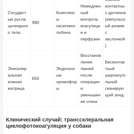
Немедлен
контактны
Сосудист
Комплекс
ный
х датчиков
ые русла
ы
контроль
(импульсн
980
цилиарног
оксигемог
коагуляци
ый режим
о тела
лобина
и и
с
перфузии
заслонкой
)
Восстанов
ление
Бесконтак
Эписклер
Эндогенн
тканей
тный
альная
ые
после
широкоуго
650
кожная
хромофор
операции
льный
матрица
ы
и
сканирую
уменьшен
щий зонд
ие отека
Клинический случай: транссклеральная
циклофотокоагуляция у собаки