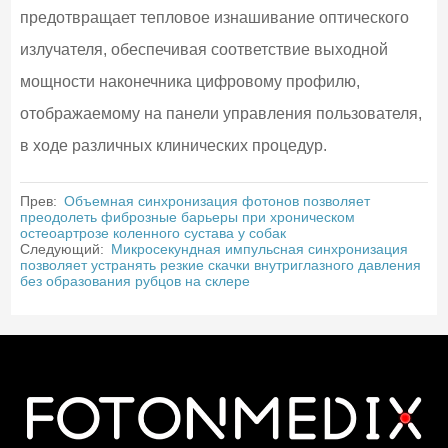
предотвращает тепловое изнашивание оптического
излучателя, обеспечивая соответствие выходной
мощности наконечника цифровому профилю,
отображаемому на панели управления пользователя,
в ходе различных клинических процедур.
Прев:
Объемная синхронизация фотонов позволяет
преодолеть фиброзные барьеры при хроническом
остеоартрозе коленного сустава у собак
Следующий:
Микросекундная импульсная синхронизация
позволяет устранять резкие скачки внутриглазного давления
без образования рубцов на склере