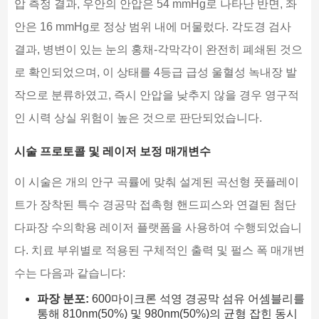
압 측정 결과, 우안의 안압은 54 mmHg로 나타난 반면, 좌
안은 16 mmHg로 정상 범위 내에 머물렀다. 각도경 검사
결과, 병변이 있는 눈의 홍채-각막각이 완전히 폐쇄된 것으
로 확인되었으며, 이 상태를 4등급 급성 울혈성 녹내장 발
작으로 분류하였고, 즉시 안압을 낮추지 않을 경우 영구적
인 시력 상실 위험이 높은 것으로 판단되었습니다.
시술 프로토콜 및 레이저 보정 매개변수
이 시술은 개의 안구 곡률에 맞춰 설계된 곡선형 풋플레이
트가 장착된 특수 경공막 접촉형 핸드피스와 연결된 첨단
다파장 수의학용 레이저 플랫폼을 사용하여 수행되었습니
다. 치료 부위별로 적용된 구체적인 출력 및 펄스 폭 매개변
수는 다음과 같습니다:
파장 분포:
600마이크론 석영 경공막 섬유 어셈블리를
통해 810nm(50%) 및 980nm(50%)의 균형 잡힌 동시