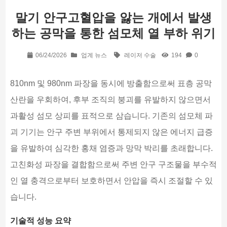
말기 안구고혈압을 앓는 개에서 발생
하는 공막을 통한 섬모체 열 부하 위기
06/24/2026
업계 뉴스
레이저 수술
194
0
810nm 및 980nm 파장을 동시에 방출함으로써 표층 공막
산란을 우회하여, 후부 조직의 붕괴를 유발하지 않으면서
과활성 섬모 상피를 표적으로 삼습니다. 기존의 섬모체 파
괴 기기는 안구 주변 부위에서 통제되지 않은 에너지 급증
을 유발하여 심각한 홍채 염증과 망막 박리를 초래합니다.
고친화성 파장을 결합함으로써 주변 안구 구조물을 부수적
인 열 충격으로부터 보호하면서 안압을 즉시 조절할 수 있
습니다.
기술적 성능 요약