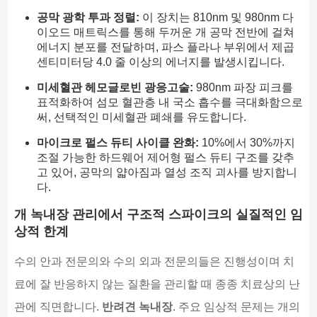
공막 광학 투과 정렬:
이 장치는 810nm 및 980nm 다
이오드 매트릭스를 통해 두꺼운 개 공막 전반에 걸쳐
에너지 분포를 전달하며, 파스 플라나 부위에서 제곱
센티미터당 4.0 줄 이상의 에너지를 발생시킵니다.
미세혈관 헤모글로빈 광응고술:
980nm 파장 피크를
표적화하여 섬모 혈관층 내 국소 흡수를 극대화함으로
써, 선택적인 미세혈관 폐쇄를 유도합니다.
마이크로 펄스 듀티 사이클 완화:
10%에서 30%까지
조절 가능한 하드웨어 제어형 펄스 듀티 구조를 갖추
고 있어, 공막의 얇아짐과 열성 조직 괴사를 방지합니
다.
개 녹내장 관리에서 구조적 스파이크의 실질적인 임
상적 한계
수의 안과 전문의와 수의 외과 전문의들은 진행성이며 치
료에 잘 반응하지 않는 질환을 관리할 때 종종 치료상의 난
관에 직면합니다.
반려견 녹내장
. 주요 임상적 문제는 개의