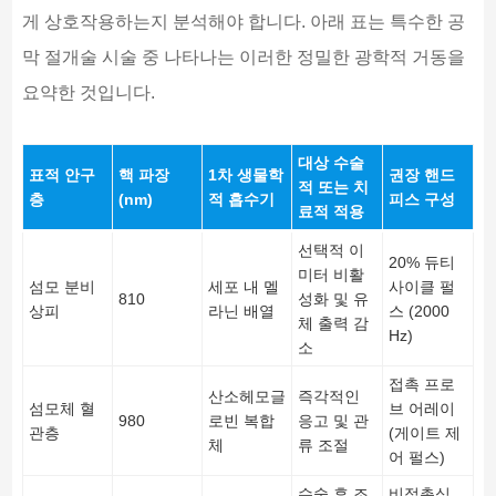
게 상호작용하는지 분석해야 합니다. 아래 표는 특수한 공
막 절개술 시술 중 나타나는 이러한 정밀한 광학적 거동을
요약한 것입니다.
대상 수술
표적 안구
핵 파장
1차 생물학
권장 핸드
적 또는 치
층
(nm)
적 흡수기
피스 구성
료적 적용
선택적 이
20% 듀티
미터 비활
섬모 분비
세포 내 멜
사이클 펄
810
성화 및 유
상피
라닌 배열
스 (2000
체 출력 감
Hz)
소
접촉 프로
산소헤모글
즉각적인
섬모체 혈
브 어레이
980
로빈 복합
응고 및 관
관층
(게이트 제
체
류 조절
어 펄스)
수술 후 조
비접촉식