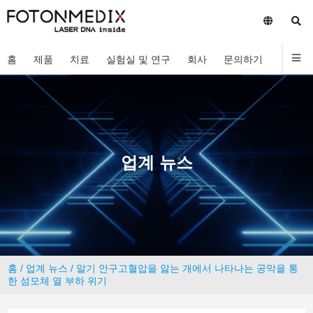
홈
제품
치료
실험실 및 연구
회사
문의하기
업계 뉴스
홈
/
업계 뉴스
/ 말기 안구고혈압을 앓는 개에서 나타나는 공막을 통
한 섬모체 열 부하 위기