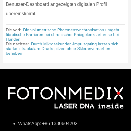
Benutzer-Dashboard angezeigten digitalen Profil
übereinstimmt.
Die vorl:
Die volumetrische Photonensynchronisation umgeht
fibrotische Barrieren bei chronischer Kniegelenksarthrose bei
Hunden
Die nächste:
Durch Mikrosekunden-Impulsgating lassen sich
starke intraokulare Druckspitzen ohne Skleranvernarben
beheben
WhatsApp: +86 13306042021