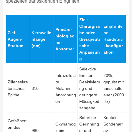
speziellen transskleralen Eingriffen.
Ziel:
Chirurgisc
Empfohle
Primärer
Ziel:
Kernwelle
he oder
ne
biologisc
Augen-
nlänge
therapeuti
Handstüc
her
Stratum
(nm)
sche
kkonfigur
Absorber
Anpassun
ation
g
Selektive
Intrazellulä
Emitter-
20%,
Ziliensekre
re
Deaktivieru
gepulst mit
torisches
810
Melanin-
ng und
Einschaltd
Epithel
Anordnung
geringere
auer (2000
en
Flüssigkeit
Hz)
sabgabe
Sofortige
Kontakt-
Gefäßbett
Oxyhämog
Gerinnung
Sondenarr
en des
980
lobin-
s- und
ay