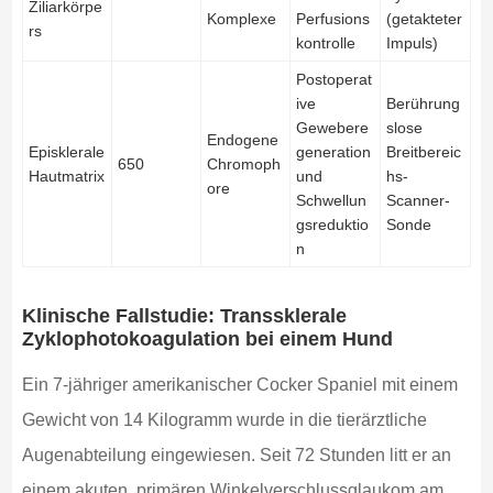
Ziliarkörpe
Komplexe
Perfusions
(getakteter
rs
kontrolle
Impuls)
Postoperat
ive
Berührung
Gewebere
slose
Endogene
Episklerale
generation
Breitbereic
650
Chromoph
Hautmatrix
und
hs-
ore
Schwellun
Scanner-
gsreduktio
Sonde
n
Klinische Fallstudie: Transsklerale
Zyklophotokoagulation bei einem Hund
Ein 7-jähriger amerikanischer Cocker Spaniel mit einem
Gewicht von 14 Kilogramm wurde in die tierärztliche
Augenabteilung eingewiesen. Seit 72 Stunden litt er an
einem akuten, primären Winkelverschlussglaukom am