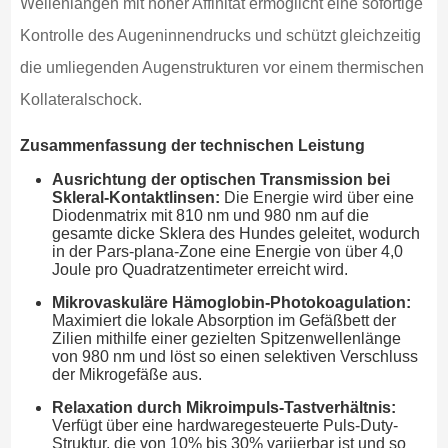
Wellenlängen mit hoher Affinität ermöglicht eine sofortige
Kontrolle des Augeninnendrucks und schützt gleichzeitig
die umliegenden Augenstrukturen vor einem thermischen
Kollateralschock.
Zusammenfassung der technischen Leistung
Ausrichtung der optischen Transmission bei
Skleral-Kontaktlinsen:
Die Energie wird über eine
Diodenmatrix mit 810 nm und 980 nm auf die
gesamte dicke Sklera des Hundes geleitet, wodurch
in der Pars-plana-Zone eine Energie von über 4,0
Joule pro Quadratzentimeter erreicht wird.
Mikrovaskuläre Hämoglobin-Photokoagulation:
Maximiert die lokale Absorption im Gefäßbett der
Zilien mithilfe einer gezielten Spitzenwellenlänge
von 980 nm und löst so einen selektiven Verschluss
der Mikrogefäße aus.
Relaxation durch Mikroimpuls-Tastverhältnis:
Verfügt über eine hardwaregesteuerte Puls-Duty-
Struktur, die von 10% bis 30% variierbar ist und so