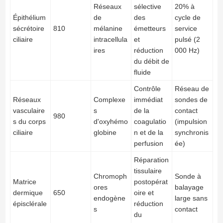
Réseaux
sélective
20% à
Épithélium
de
des
cycle de
sécrétoire
810
mélanine
émetteurs
service
ciliaire
intracellula
et
pulsé (2
ires
réduction
000 Hz)
du débit de
fluide
Contrôle
Réseau de
Réseaux
Complexe
immédiat
sondes de
vasculaire
s
de la
contact
980
s du corps
d'oxyhémo
coagulatio
(impulsion
ciliaire
globine
n et de la
synchronis
perfusion
ée)
Réparation
tissulaire
Chromoph
Sonde à
Matrice
postopérat
ores
balayage
dermique
650
oire et
endogène
large sans
épisclérale
réduction
s
contact
du