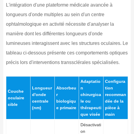
L'intégration d'une plateforme médicale avancée à
longueurs d'onde multiples au sein d'un centre
ophtalmologique en activité nécessite d'analyser la
manière dont les différentes longueurs d'onde
lumineuses interagissent avec les structures oculaires. Le
tableau ci-dessous présente ces comportements optiques
précis lors d'interventions transsclérales spécialisées.
Adaptatio
Configura
Longueur
Absorbeu
n
tion
Couche
d'onde
r
chirurgica
recomman
oculaire
centrale
biologiqu
le ou
dée de la
cible
(nm)
e primaire
thérapeuti
pièce à
que visée
main
Désactivati
on