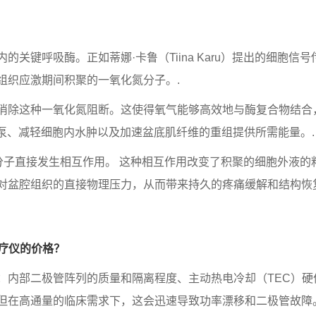
关键呼吸酶。正如蒂娜·卡鲁（Tiina Karu）提出的细胞
组织应激期间积聚的一氧化氮分子。.
消除这种一氧化氮阻断。这使得氧气能够高效地与酶复合物结合
泵、减轻细胞内水肿以及加速盆底肌纤维的重组提供所需能量。.
水分子直接发生相互作用。 这种相互作用改变了积聚的细胞外液
对盆腔组织的直接物理压力，从而带来持久的疼痛缓解和结构恢
疗仪的价格？
：内部二极管阵列的质量和隔离程度、主动热电冷却（TEC）硬
但在高通量的临床需求下，这会迅速导致功率漂移和二极管故障