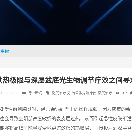
求平衡
肤热极限与深层盆底光生物调节疗效之间寻
06/28/2026
行业新闻
激光治疗仪
待售激光治疗仪
激光治疗
167
和慢性前列腺炎时，经常会遇到严重的操作瓶颈，因为密集的会
往往会导致会阴部高度敏感的表皮层过热，从而引起急性皮肤不
员能够将高峰值能量安全地穿过致密的筋膜层，直接投射到深层盆