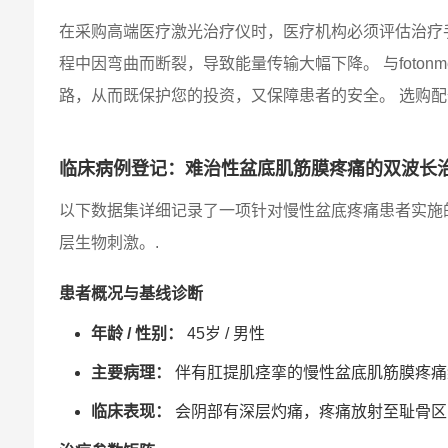
在采购高端医疗激光治疗仪时，医疗机构必须评估治疗
程中因弯曲而断裂，导致能量传输大幅下降。 与foton
路，从而既保护您的投资，又保障患者的安全。 选购
临床病例登记：难治性盆底肌筋膜疼痛的双波长
以下数据集详细记录了一项针对慢性盆底疼痛患者实施的为
层生物刺激。.
患者概况与基线诊断
年龄 / 性别：
45岁 / 男性
主要病理：
伴有肛提肌痉挛的慢性盆底肌筋膜疼痛综
临床表现：
会阴部有深层灼痛，疼痛放射至耻骨区；