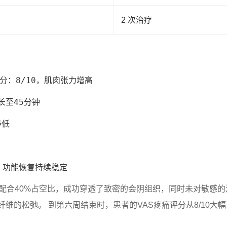
2 次治疗
分：8/10，肌肉张力增高

至45分钟

低



配合40%占空比，成功穿透了致密的会阴组织，同时未对敏感的
维的松弛。 到第六周结束时，患者的VAS疼痛评分从8/10大幅