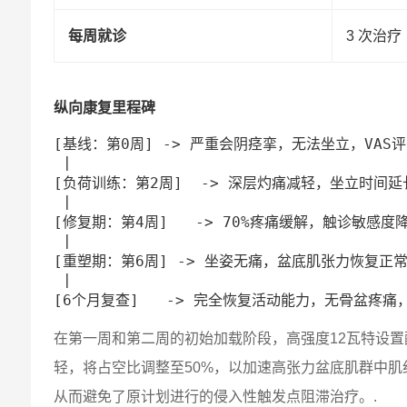
每周就诊
3 次治疗
纵向康复里程碑
[基线：第0周] -> 严重会阴痉挛，无法坐立，VAS评
 |

[负荷训练：第2周]  -> 深层灼痛减轻，坐立时间延长
 |

[修复期：第4周]   -> 70%疼痛缓解，触诊敏感度降
 |

[重塑期：第6周] -> 坐姿无痛，盆底肌张力恢复正常
 |

在第一周和第二周的初始加载阶段，高强度12瓦特设置
轻，将占空比调整至50%，以加速高张力盆底肌群中肌纤
从而避免了原计划进行的侵入性触发点阻滞治疗。.