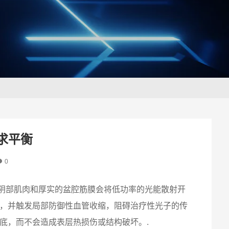
求平衡
0
阴部肌肉和厚实的盆腔筋膜会将低功率的光能散射开
适，并触发局部防御性血管收缩，阻碍治疗性光子的传
底，而不会造成表层热损伤或结构破坏。.