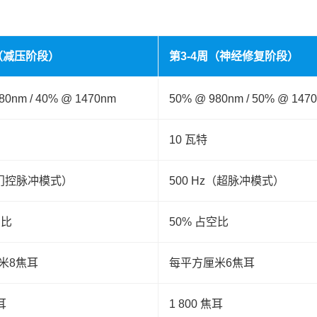
周（减压阶段）
第3-4周（神经修复阶段）
80nm / 40% @ 1470nm
50% @ 980nm / 50% @ 147
10 瓦特
（门控脉冲模式）
500 Hz（超脉冲模式）
空比
50% 占空比
米8焦耳
每平方厘米6焦耳
耳
1 800 焦耳