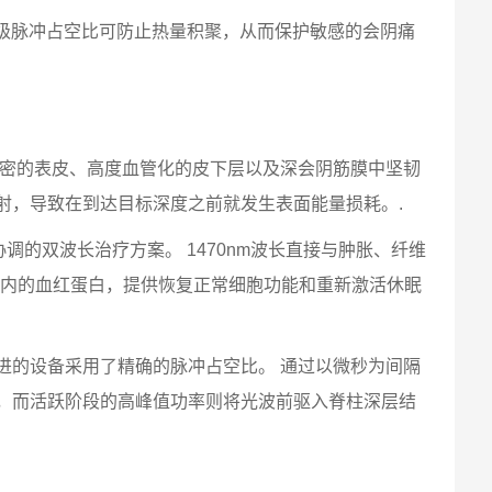
微秒级脉冲占空比可防止热量积聚，从而保护敏感的会阴痛
致密的表皮、高度血管化的皮下层以及深会阴筋膜中坚韧
射，导致在到达目标深度之前就发生表面能量损耗。.
的双波长治疗方案。 1470nm波长直接与肿胀、纤维
管内的血红蛋白，提供恢复正常细胞功能和重新激活休眠
进的设备采用了精确的脉冲占空比。 通过以微秒为间隔
，而活跃阶段的高峰值功率则将光波前驱入脊柱深层结