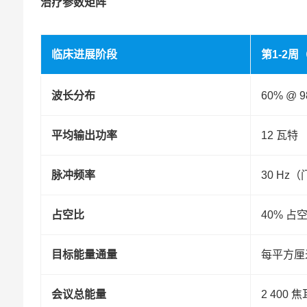
治疗参数矩阵
临床进展阶段
第1-2
波长分布
60% @ 9
平均输出功率
12 瓦特
脉冲频率
30 Hz
占空比
40% 占
目标能量通量
每平方厘
会议总能量
2 400 焦