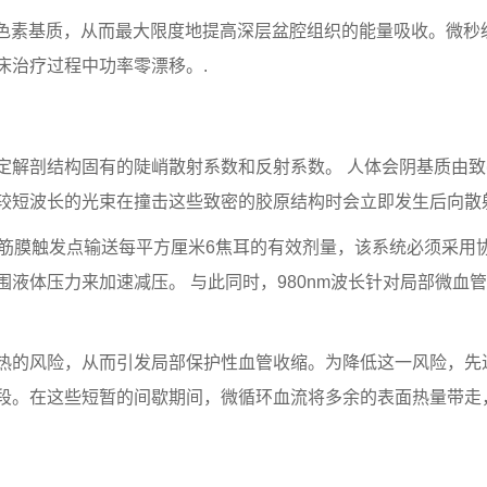
过表层黑色素基质，从而最大限度地提高深层盆腔组织的能量吸收。
床治疗过程中功率零漂移。.
定解剖结构固有的陡峭散射系数和反射系数。 人体会阴基质由
较短波长的光束在撞击这些致密的胶原结构时会立即发生后向散
筋膜触发点输送每平方厘米6焦耳的有效剂量，该系统必须采用协调
液体压力来加速减压。 与此同时，980nm波长针对局部微血
热的风险，从而引发局部保护性血管收缩。为降低这一风险，先
段。在这些短暂的间歇期间，微循环血流将多余的表面热量带走