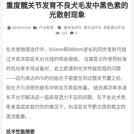
重度髋关节发育不良犬毛发中黑色素的
光散射现象
06/30/2026
行业新闻
激光治疗仪
激光治疗仪
兽医激光疗法
161
0
在犬类物理治疗中，810nm和980nm波长的同步发射可绕
过犬类浓密底毛对光线的吸收阈值。 当兽医诊所使用标准
的低功率手持设备时，会立即遇到光学传输受阻的问题
——因为高达85%的初始光子密度在到达髋关节囊之前，
就在犬只浓密的被毛中转化为表层热量。 结合高功率多波
长平台可解决这一临床穿透力不足的问题，在不会对犬类
患者造成皮肤灼伤的情况下，向深层关节靶点提供稳定的
激活能量。.
技术性能摘要