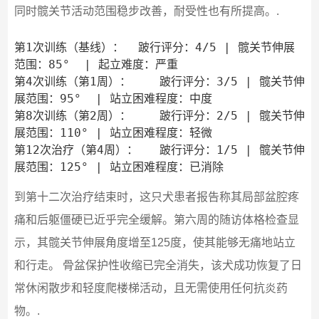
同时髋关节活动范围稳步改善，耐受性也有所提高。.
第1次训练（基线）：  跛行评分：4/5 | 髋关节伸展
范围：85°  | 起立难度：严重

第4次训练（第1周）：    跛行评分：3/5 | 髋关节伸
展范围：95°  | 站立困难程度：中度

第8次训练（第2周）：    跛行评分：2/5 | 髋关节伸
展范围：110° | 站立困难程度：轻微

第12次治疗（第4周）：   跛行评分：1/5 | 髋关节伸
到第十二次治疗结束时，这只犬患者报告称其局部盆腔疼
痛和后躯僵硬已近乎完全缓解。第六周的随访体格检查显
示，其髋关节伸展角度增至125度，使其能够无痛地站立
和行走。 骨盆保护性收缩已完全消失，该犬成功恢复了日
常休闲散步和轻度爬楼梯活动，且无需使用任何抗炎药
物。.