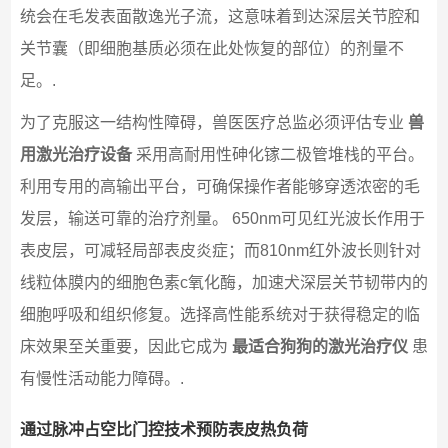
统会在毛发表面散逸光子流，这意味着到达深层关节腔和
关节囊（即细胞基质必须在此处恢复的部位）的剂量不
足。.
为了克服这一结构性障碍，兽医医疗总监必须评估专业
兽
用激光治疗设备
采用高耐用性砷化镓二极管堆栈的平台。
利用专用的高输出平台，可确保操作者能够穿透浓密的毛
发层，输送可靠的治疗剂量。 650nm可见红光波长作用于
表皮层，可减轻局部表皮炎症；而810nm红外波长则针对
线粒体膜内的细胞色素c氧化酶，加速犬深层关节韧带内的
细胞呼吸和组织修复。选择高性能系统对于获得稳定的临
床效果至关重要，因此它成为
最适合狗狗的激光治疗仪
患
有慢性活动能力障碍。.
通过脉冲占空比门控技术预防表皮热负荷