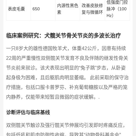
低强度门控
内源性黑色
改善皮肤修
表皮毛囊
650
脉冲（100
素
复与微循环
Hz）
临床案例研究：犬髋关节骨关节炎的多波长治疗
一只8岁大的雄性德国牧羊犬，体重42公斤，因患有持续
22周的严重慢性双侧髋关节发育不良及伴随的继发性骨关
节炎前来就诊。该犬表现出明显的“兔子跳”步态，从卧姿
起身极为困难，且后躯肌肉明显萎缩。 此前采取的保守治
疗措施，包括口服卡普罗芬、补充葡萄糖胺以及严格的笼
内静养，仅能带来短暂且微弱的症状缓解。.
诊断评估与临床基线
双侧髋关节触诊及强行髋关节伸展均引发即时疼痛反应，
包括低吼和肌肉防御性收缩，导致其“动物骨科基金会”