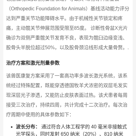
（Orthopedic Foundation for Animals）基线活动能力评分
达到严重关节功能障碍水平。由于机械性关节锁定和疼
痛，主动髋关节伸展范围受限至85度。 诊断性骨盆X光片
确诊为双侧严重髋关节发育不良，表现为髋臼边缘变浅、
股骨头半脱位超过50%，以及股骨颈沿线形成大量骨赘。.
治疗方案和激光剂量参数
该兽医康复方案采用了一套高功率多波长激光系统，该系
统经过特殊配置，既能穿透德国牧羊犬浓密的双层毛发实
现深层光子渗透，又能防止皮肤表面过热。该犬患者每周
接受三次治疗，持续四周，共计完成十二次治疗。每次治
疗周期中使用的具体参数如下：
波长分布：
通过符合人体工程学的 40 毫米非接触式
光学探头，同时发射 650 纳米（20%）、810 纳米