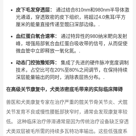
皮下毛发穿透层：
通过结合810nm和980nm半导体激
光通道，穿透致密的皮下组织，将超过4.0焦耳/平方
厘米的能量直接传递至髋臼深部边缘。.
血红蛋白氧合速率：
通过特异性的980纳米靶向发射
峰，增强局部氧合血红蛋白吸收带的信号，从而促使
微血管中立即释放一氧化氮。.
动态门控弛豫矩阵：
集成了先进的硬件脉冲宽度调制
技术，占空比可在20%至80%之间调节，在保持持续
深层能量输出的同时，消除表层热分布。.
在高级关节康复中，犬类浓密底毛带来的实际临床障碍
兽医和犬类康复专家在治疗严重的髋关节骨关节炎、犬髋
关节发育不良或慢性腰骶部狭窄时，通常会发现康复率较
低。 这种临床治疗停滞通常是因为传统治疗设备缺乏穿透
犬类双层被毛所需的持续多瓦特功率输出。这些低强度系