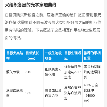
犬组织各层的光学穿透曲线
在投资购买新设备之前，应选择正确的硬件配置
兽用激光
治疗仪
这需要对不同光波长与犬类组织各层之间的相互作
用有清晰的理解。下表概述了这些相互作用在特定生理层
面的情况。.
目标犬类结
目标波长
一级生物吸
目标生理适
推荐的手柄
构
（nm）
收器
应
配置
线粒体呼吸
带接触间隔
细胞色素 c
髋关节囊
810
加速与ATP
片的连续阵
氧化酶
生成
列
40% 占空
局部血管舒
深层盆底肌
氧合血红蛋
比脉冲
980
张与血流增
群
白复合物
（4000
加
Hz）