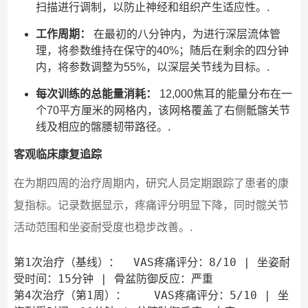
扫描进行调制，以防止神经和组织产生适应性。.
工作周期：
在最初的八分钟内，为进行深层流体管
理，将参数维持在保守的40%；随后在剩余的四分钟
内，将参数调整为55%，以深层关节线为目标。.
每次训练的总能量消耗：
12,000焦耳的能量分布在一
个70平方厘米的网格内，该网格覆盖了右侧骶髂关节
线及相应的髂腰韧带路径。.
客观临床康复追踪
在为期四周的治疗周期内，研究人员定期跟踪了患者的康
复指标。记录数据显示，疼痛评分明显下降，同时髋关节
活动范围和坐姿耐受度也稳步改善。.
第1次治疗（基线）：  VAS疼痛评分：8/10 | 坐姿耐
受时间：15分钟 | 骨盆防御反应：严重

第4次治疗（第1周）：    VAS疼痛评分：5/10 | 坐