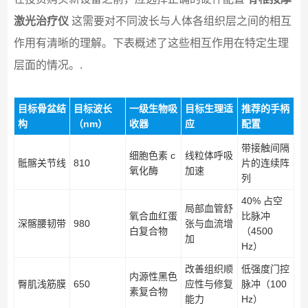
激光治疗仪
这需要对不同波长与人体各组织层之间的相互
作用有清晰的理解。下表概述了这些相互作用在特定生理
层面的情况。.
目标骨盆结
目标波长
一级生物吸
目标生理适
推荐的手柄
构
（nm）
收器
应
配置
带接触间隔
细胞色素 c
线粒体呼吸
骶髂关节线
810
片的连续阵
氧化酶
加速
列
40% 占空
局部血管舒
氧合血红蛋
比脉冲
深髂腰韧带
980
张与血流增
白复合物
（4500
加
Hz）
改善组织顺
低强度门控
内源性黑色
臀肌浅筋膜
650
应性与修复
脉冲（100
素复合物
能力
Hz）