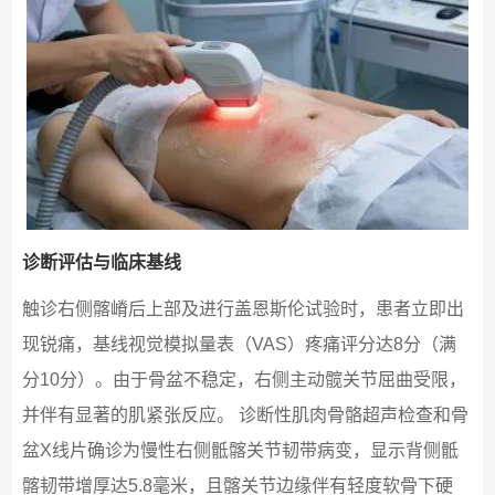
诊断评估与临床基线
触诊右侧髂嵴后上部及进行盖恩斯伦试验时，患者立即出
现锐痛，基线视觉模拟量表（VAS）疼痛评分达8分（满
分10分）。由于骨盆不稳定，右侧主动髋关节屈曲受限，
并伴有显著的肌紧张反应。 诊断性肌肉骨骼超声检查和骨
盆X线片确诊为慢性右侧骶髂关节韧带病变，显示背侧骶
髂韧带增厚达5.8毫米，且髂关节边缘伴有轻度软骨下硬