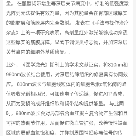
量。 在骶髂韧带增生等深层关节病变中，标准的低强度激
光阵列无法提供有效剂量，因为其能量会在臀部区域厚实
的脂肪层和筋膜层内完全散射。 发表在《手法与操作治疗
杂志》上的一项研究表明，高剂量红外激光能够成功穿透
这些厚实的筋膜屏障，显著下调促炎标志物，并加速深层
关节囊内的细胞外基质修复。.
此外，《医学激光》期刊上的学术文献证实，将810nm和
980nm波长结合使用，对深层结缔组织的修复具有协同效
应。 810nm波长与细胞线粒体内的细胞色素c氧化酶的峰
值吸收光谱相匹配，可加速电子传递链，促进ATP合成，
从而为受损的成纤维细胞和韧带结构提供能量。 与此同
时，980nm波长会对局部氧合血红蛋白复合物产生温和且
可控的热调节作用，从而促进微血管扩张，改善慢性缺血
区域的局部血氧饱和度，并抑制周围神经疼痛信号的传