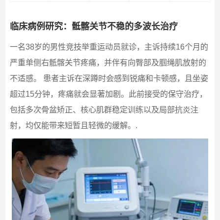
临床病例研究：骶髂关节不稳的多波长治疗
一名38岁的男性竞技举重运动员就诊，主诉持续16个月的
严重单侧右骶髂关节疼痛，并伴有向臀部及腘绳肌放射的
不适感。 患者主诉在深蹲时会感到锐痛和卡顿感，且坐姿
超过15分钟，疼痛就会显著加剧。此前接受的保守治疗，
包括多次骨盆矫正、核心肌群稳定训练以及局部抗炎注
射，均仅能带来短暂且轻微的缓解。.