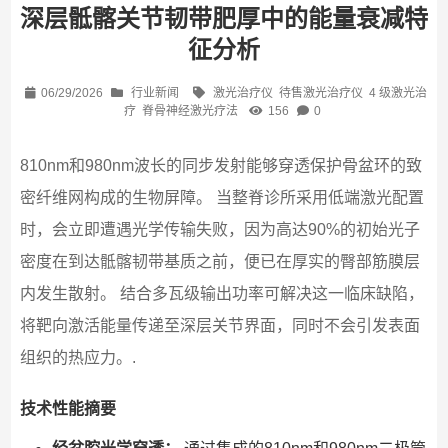
深层骶髂关节韧带肥厚中的能量衰减特
征分析
06/29/2026
行业新闻
激光治疗仪
待售激光治疗仪
4 级激光治
疗
脊骨神经激光疗法
156
0
810nm和980nm波长的同步发射能够穿透保护骨盆环的致
密纤维网构成的生物屏障。 当整脊诊所采用低端激光配置
时，会立即遭遇光学传输失败，因为高达90%的初始光子
密度在到达骶髂韧带基质之前，便已在厚实的臀部筋膜层
内发生散射。 结合多瓦级输出功率可解决这一临床缺陷，
将靶向激活能量传递至深层关节界面，同时不会引发表面
组织的热应力。.
技术性能摘要