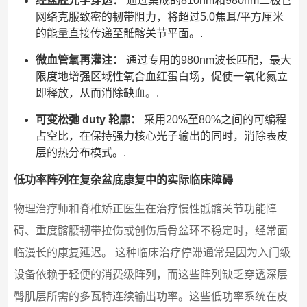
经盆腔光学穿透：
通过集成的810nm和980nm二极管
网络克服致密的韧带阻力，将超过5.0焦耳/平方厘米
的能量直接传递至骶髂关节平面。.
微血管氧再灌注：
通过专用的980nm波长匹配，最大
限度地增强区域性氧合血红蛋白场，促使一氧化氮立
即释放，从而消除缺血。.
可变松弛 duty 轮廓：
采用20%至80%之间的可编程
占空比，在保持强力核心光子输出的同时，消除表皮
层的热分布模式。.
低功率阵列在复杂盆底康复中的实际临床障碍
物理治疗师和脊椎矫正医生在治疗慢性骶髂关节功能障
碍、重度髂腰韧带拉伤或创伤后骨盆环不稳定时，经常面
临漫长的康复延迟。 这种临床治疗停滞通常是因为入门级
设备依赖于轻便的消费级阵列，而这些阵列缺乏穿透深层
臀肌层所需的多瓦特连续输出功率。这些低功率系统在皮