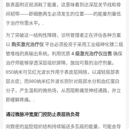
肤表面附近就消耗了能量，这意味着到达深层关节线和骨
间韧带——即细胞再生必须发生的位置——的能量剂量低
于治疗所需水平。.
为了突破这一结构性障碍，诊所管理者正在评估各种方案
以
购买激光治疗仪
平台必须投资于采用工业级砷化镓二极
管堆栈的高输出系统。利用优质
4 级激光治疗仪出售
确保
治疗师能够穿透深层组织屏障，施加可靠的治疗剂量。
650纳米可见红光波长作用于表皮层网络，以减轻局部表
层炎症；而980纳米红外波长则针对局部水分和血红蛋白
分子，产生温和的微热场，从而阻断痛觉神经通路，并立
即缓解疼痛。.
通过微脉冲宽度门控防止表层热负荷
向致密的盆腔组织结构持续输送多瓦级的能量，可能会导