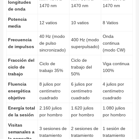
longitudes
1470 nm
1470 nm
1470 nm
de onda
Potencia
12 vatios
10 vatios
8 Vatios
media
40 Hz (modo
Onda
Frecuencia
400 Hz (modo
de pulso
continua
de impulsos
superpulsado)
sincronizado)
(modo CW)
Fracción del
Ciclo de
Ciclo de
Viga continua
ciclo de
trabajo del
trabajo 35%
100%
trabajo
50%
Fluencia
8 julios por
6 julios por
4 julios por
energética
centímetro
centímetro
centímetro
objetivo
cuadrado
cuadrado
cuadrado
Energía total
2.160 julios
1.620 julios
1.080 julios
de la sesión
por hombro
por hombro
por hombro
Visitas
3 sesiones de
2 sesiones de
1 sesión de
semanales a
tratamiento
tratamiento
tratamiento
la consulta