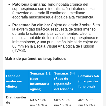
Patología primaria:
Tendinopatía crónica del
supraespinoso con mineralización intratendinosa
(gravedad de grado III confirmada mediante
ecografía musculoesquelética de alta frecuencia)
Presentación clínica:
Cojera de grado 3 sobre 5 en
la extremidad torácica, respuesta de dolor intenso
durante la extensión pasiva del hombro, atrofia
muscular notable de los músculos supraespinoso e
infraespinoso, y una puntuación inicial de cojera de
68 mm en la Escala Visual Analógica de Hudson
(HVAS).
Matriz de parámetros terapéuticos
Semanas 1-2
Semanas 3-4
Etapa de
Semanas 5-6
(fase
(Fase de
evolución
(Integración
inflamatoria
reparación
clínica
funcional)
aguda)
del tendón)
Distribución
60% a 980
50% a 980
40% a 980
de
nm / 40% a
nm / 50% a
nm / 60% a